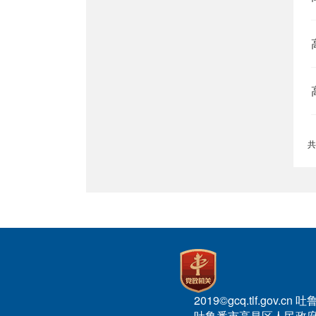
共
2019©gcq.tlf.gov
吐鲁番市高昌区人民政府