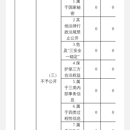
1.属
于国家秘
0
0
密
2.其
他法律行
0
0
政法规禁
止公开
3.危
及“三安全
0
0
一稳定”
4.保
护第三方
0
0
（三）
合法权益
不予公开
5.属
于三类内
0
0
部事务信
息
6.属
于四类过
0
0
程性信息
7.属