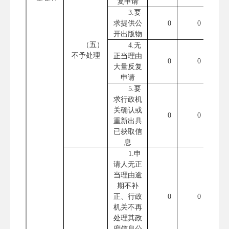
复申请
3.要
求提供公
0
0
开出版物
（五）
4.无
不予处理
正当理由
0
0
大量反复
申请
5.要
求行政机
关确认或
0
0
重新出具
已获取信
息
1.申
请人无正
当理由逾
期不补
正、行政
0
0
机关不再
处理其政
府信息公