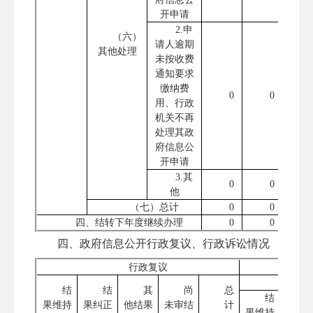
开申请
2.申
（六）
请人逾期
其他处理
未按收费
通知要求
缴纳费
0
0
用、行政
机关不再
处理其政
府信息公
开申请
3.其
0
0
他
（七）总计
0
0
四、结转下年度继续办理
0
0
四、政府信息公开行政复议、行政诉讼情况
行政复议
结
结
其
尚
总
结
果维持
果纠正
他结果
未审结
计
果维持
果纠