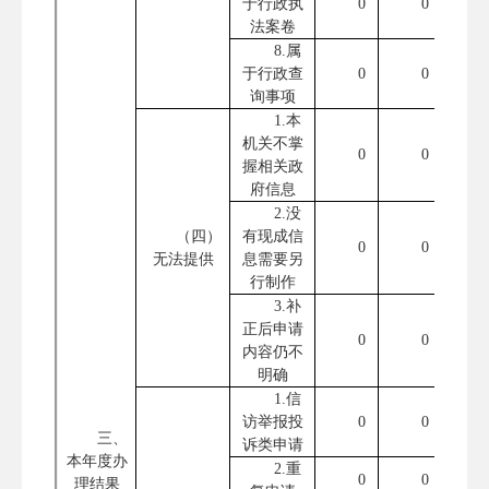
于行政执
0
0
法案卷
8.属
于行政查
0
0
询事项
1.本
机关不掌
0
0
握相关政
府信息
2.没
（四）
有现成信
0
0
无法提供
息需要另
行制作
3.补
正后申请
0
0
内容仍不
明确
1.信
访举报投
0
0
三、
诉类申请
本年度办
2.重
0
0
理结果