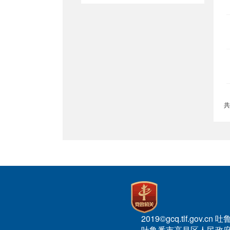
共
2019©gcq.tlf.gov
吐鲁番市高昌区人民政府