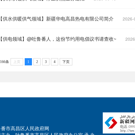
【供水供暖供气领域】新疆华电高昌热电有限公司简介
2026-
【供电领域】@吐鲁番人，这份节约用电倡议书请查收~
2026
166条
上页
1
2
3
4
下页
.cn 吐鲁番市高昌区人民政府网
主办 吐鲁番市高昌区人民政府办公室 承 办