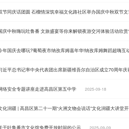
双节同庆话团圆 石榴情深筑幸福文化路社区举办国庆中秋双节文
国庆中秋嗨玩吐鲁番 文旅盛宴等你来解锁夜游交河体验活动欣赏“交
今年国庆去哪玩?葡萄夜市纳孜库姆嘉年华!纳孜库姆舞蹈超嗨互
习近平总书记率中央代表团出席新疆维吾尔自治区成立70周年庆祝
网络安全专题讲座走进高昌区第五中学
2025-09-18
文化润疆 | 高昌区第二十一期“火洲文物会说话”文化润疆大讲堂
关于吐鲁番市文化馆免费开放时间的公示
2025-09-09