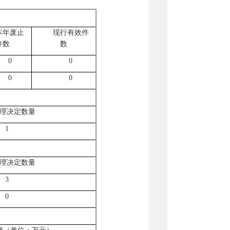
本年废止
现行有效件
件数
数
0
0
0
0
理决定数量
1
理决定数量
3
0