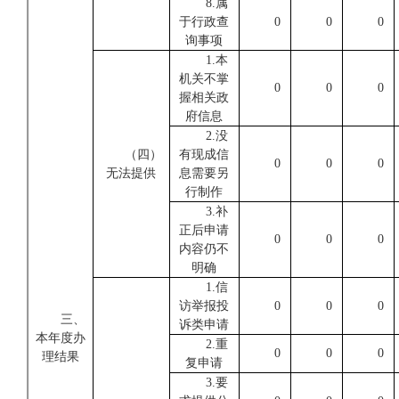
8.属
于行政查
0
0
0
询事项
1.本
机关不掌
0
0
0
握相关政
府信息
2.没
（四）
有现成信
0
0
0
无法提供
息需要另
行制作
3.补
正后申请
0
0
0
内容仍不
明确
1.信
访举报投
0
0
0
三、
诉类申请
本年度办
2.重
0
0
0
理结果
复申请
3.要