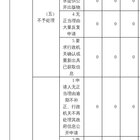
求提供公
0
0
0
开出版物
（五）
4.无
不予处理
正当理由
0
0
0
大量反复
申请
5.要
求行政机
关确认或
0
0
0
重新出具
已获取信
息
1.申
请人无正
当理由逾
期不补
正、行政
0
0
0
机关不再
处理其政
府信息公
开申请
2.申