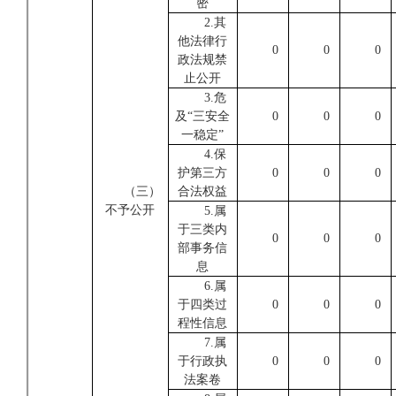
密
2.其
他法律行
0
0
0
政法规禁
止公开
3.危
及“三安全
0
0
0
一稳定”
4.保
护第三方
0
0
0
（三）
合法权益
不予公开
5.属
于三类内
0
0
0
部事务信
息
6.属
于四类过
0
0
0
程性信息
7.属
于行政执
0
0
0
法案卷