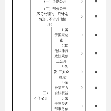
（一）予以公开
0
0
（二）部分公开
（区分处理的，只计这
0
0
一情形，不计其他情
形）
1.属
于国家秘
0
0
密
2.其
他法律行
0
0
政法规禁
止公开
3.危
及“三安全
0
0
一稳定”
4.保
护第三方
0
0
（三）
合法权益
不予公开
5.属
于三类内
0
0
部事务信