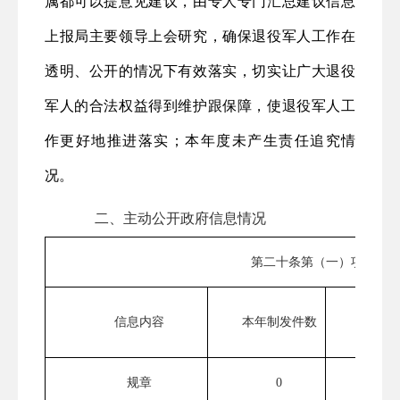
属都可以提意见建议，由
专人
专门汇总建议信息
上报局主要领导上会研究，确保退役军人工作在
透明、公开的情况下有效落实
，
切实让广大退役
军人的合法权益得到维护跟保障，使退役军人工
作更好地推进落实；本年度未产生责任追究情
况。
二、主动公开政府信息情况
第二十条第（一）项
本年废
信息内容
本年制发件数
数
规章
0
0