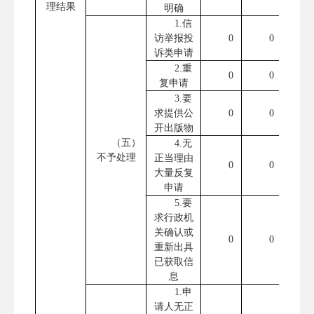
理结果
明确
1.信
访举报投
0
0
诉类申请
2.重
0
0
复申请
3.要
求提供公
0
0
开出版物
（五）
4.无
不予处理
正当理由
0
0
大量反复
申请
5.要
求行政机
关确认或
0
0
重新出具
已获取信
息
1.申
请人无正