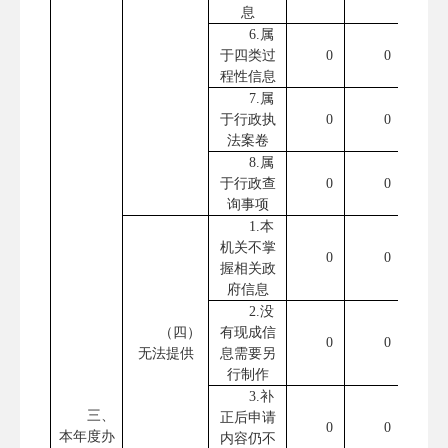
息
6.属
于四类过
0
0
程性信息
7.属
于行政执
0
0
法案卷
8.属
于行政查
0
0
询事项
1.本
机关不掌
0
0
握相关政
府信息
2.没
（四）
有现成信
0
0
无法提供
息需要另
行制作
3.补
三、
正后申请
0
0
本年度办
内容仍不