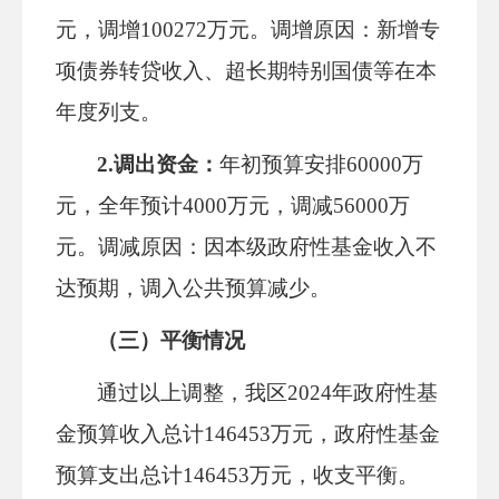
元，调增100272万元
。调增原因：新增专
项债券转贷收入
、超长期特别国债等
在本
年度列支。
2.调出资金：
年初预算安排
60000万
元，
全年预计
4000万元
，调减
56000
万
元
。调减原因：因本级政府性基金收入不
达预期，调入公共预算
减少
。
（三）平衡情况
通过以上调整，我区
202
4
年政府性基
金预算收入总计
146453万元，政府性基金
预算支出总计146453万元，收支平衡。