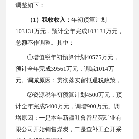
调整如下
：
（
1）税收收入：
年初预算计划
103131
万元，预计全年完成
103131
万元，
总额不作调整。其中：
①
增值税年初预算计划
40575万元，
预计全年完成39561万元，调减
1014
万
元
。调减原因：贯彻落实留抵退税政策，
②资源
税年初预算计划
4500
万元，预
计全年完成
5400万元，调增
900
万元
。调
增原
因：一是
本年新疆吐鲁番星亮矿业有
限公司开始销售煤炭，二是查补工企开采