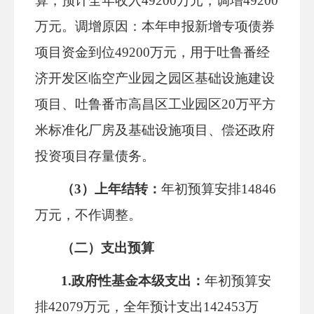
算，预计全年收入
49200万元，调增49200
万元。
调增原因：本年申报新增专项债券
项目资金到位
49200
万元，用于吐鲁番经
济开发区临空产业园之园区基础设施建设
项目
、
吐鲁番市高昌区工业园区
20
万平方
米
标准化厂房及基础设施项目
、
偿还政府
投资项目存量债务
。
（
3）上年结转：
年初预算安排
14846
万元，不作调整。
（二）支出预算
1.政府性基金本级支出：
年初预算安
排
42079万元，全年预计支出142453万