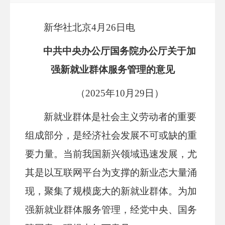
新华社北京4月26日电
中共中央办公厅国务院办公厅关于加
强新就业群体服务管理的意见
（2025年10月29日）
新就业群体是社会主义劳动者的重要
组成部分，是经济社会发展不可或缺的重
要力量。当前我国新兴领域迅速发展，尤
其是以互联网平台为支撑的新业态大量涌
现，聚集了规模庞大的新就业群体。为加
强新就业群体服务管理，经党中央、国务