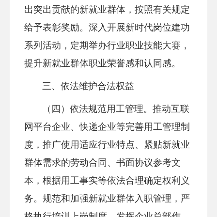
出突出贡献的新就业群体，按照有关规定
给予表彰奖励。深入开展新时代岗位建功
系列活动，定期举办行业职业技能大赛，
提升新就业群体职业荣誉感和认同感。
三、依法维护合法权益
（四）依法规范用工管理。推动互联
网平台企业、快递企业等完善用工管理制
度，推广使用适应行业特点、紧贴新就业
群体需求的劳动合同、书面协议参考文
本，根据用工事实等依法合理确定权利义
务。规范和加强新就业群体入职管理，严
格执行培训上岗制度。发挥企业总部作