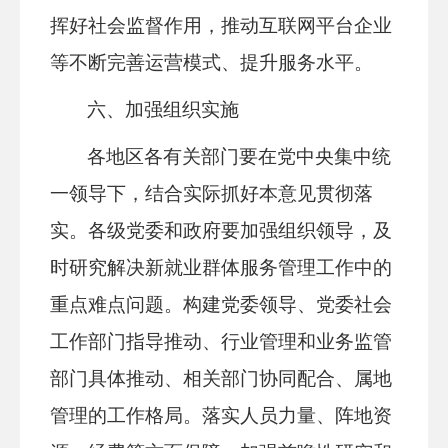
挥好社会监督作用，推动互联网平台企业
等不断完善运营模式、提升服务水平。
六、加强组织实施
各地区各有关部门要在党中央集中统
一领导下，结合实际抓好本意见贯彻落
实。各级党委和政府要加强组织领导，及
时研究解决新就业群体服务管理工作中的
重点难点问题。构建党委领导、党委社会
工作部门指导推动、行业管理和业务监管
部门具体推动、相关部门协同配合、属地
管理的工作格局。落实人员力量、阵地资