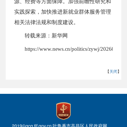
源、经费等方面保障。加强前瞻性研究和
实践探索，加快推进新就业群体服务管理
相关法律法规和制度建设。
转载来源：新华网
https://www.news.cn/politics/zywj/2026042
【
关闭
】
2019©gcq.tlf.gov.cn 吐鲁番市高昌区人民政府网