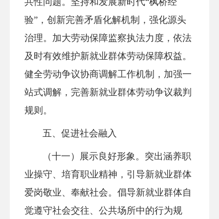
共性问题。坚持和发展新时代“枫桥经
验”，创新完善矛盾化解机制，强化源头
治理。加大劳动保障监察执法力度，依法
及时有效维护新就业群体劳动保障权益。
健全劳动争议协商调解工作机制，加强一
站式调解，完善新就业群体劳动争议裁判
规则。
五、促进社会融入
（十一）展示良好形象。突出涵养职
业操守、培育职业精神，引导新就业群体
爱岗敬业、奉献社会。倡导新就业群体自
觉遵守社会交往、公共场所中的行为规