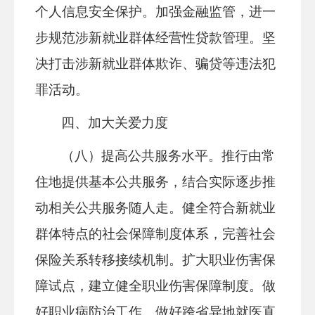
个人信息安全保护。加强金融监管，进一
步规范涉新就业群体经营性贷款管理。坚
决打击涉新就业群体欺诈、骗贷等违法犯
罪活动。
四、加大关爱力度
（八）提高公共服务水平。推行由常
住地提供基本公共服务，结合实际逐步推
动相关公共服务随人走。健全符合新就业
群体特点的社会保障制度体系，完善社会
保险关系转移接续机制。扩大职业伤害保
障试点，建立健全职业伤害保障制度。做
好职业病防治工作。做好跨省异地就医直