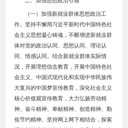
二、加强思想政治引领
（一）加强新就业群体思想政治工
作。坚持不懈用习近平新时代中国特色社
会主义思想凝心铸魂，不断增进新就业群
体对党的政治认同、思想认同、理论认
同、情感认同。结合新就业群体实际情
况，开展理想信念教育，开展中国特色社
会主义、中国式现代化和实现中华民族伟
大复兴的中国梦宣传教育，深化社会主义
核心价值观宣传教育，大力弘扬劳动精
神、奋斗精神、奉献精神、创造精神、勤
俭节约精神。坚持网上网下相结合，探索