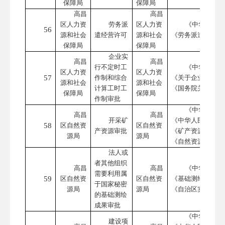
保障局
保障局
高昌
高昌
区人力资
劳务派
区人力资
《中华人民共
56
源和社会
遣经营许可
源和社会
《劳务派遣行政许
保障局
保障局
企业实
高昌
高昌
行不定时工
《中华人民共
区人力资
区人力资
57
作制和综合
《关于企业实行不
源和社会
源和社会
计算工时工
《国务院关于职工
保障局
保障局
作制审批
《中华人民共
高昌
高昌
开采矿
《中华人民共和国
58
区自然资
区自然资
产资源审批
《矿产资源开采登
源局
源局
《自然资源部关于
法人或
者其他组织
高昌
高昌
《中华人民共
需要利用属
59
区自然资
区自然资
《基础测绘成果提
于国家秘密
源局
源局
《自治区实施〈测
的基础测绘
成果审批
《中华人民共
建设项