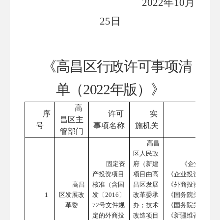
20
22
年
10
月
25
日
《
高昌区
行政许可事项清
单（
2022年版）》
高
序
许可
实
昌区主
号
事项名称
施机关
管部门
高昌
区人民政
固定资
府（新建
《企业投资项
产投资项目
项目由高
《企业投资项目核
高昌
核准（含国
昌区发展
《外商投资项目核
1
区发展改
发〔
2016〕
改革委承
《国务院关于投资
革委
72号文件规
办；技术
《国务院关于发布
定的外商投
改造项目
《新疆维吾尔自治