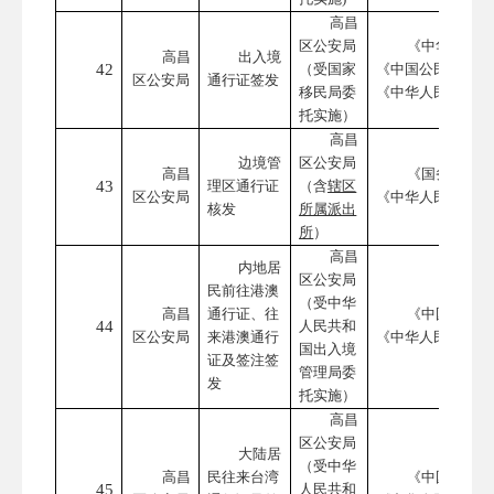
高昌
区公安局
《中华人民共
高昌
出入境
42
（受国家
《中国公民因私事
区公安局
通行证签发
移民局委
《中华人民共和国
托实施）
高昌
边境管
区公安局
高昌
《国务院对确
43
理区通行证
（含
辖区
区公安局
《中华人民共和国
核发
所属派出
所
）
高昌
内地居
区公安局
民前往港澳
（受中华
高昌
通行证、往
《中国公民因
44
人民共和
区公安局
来港澳通行
《中华人民共和国
国出入境
证及签注签
管理局委
发
托实施）
高昌
区公安局
大陆居
（受中华
高昌
民往来台湾
《中国公民往
45
人民共和