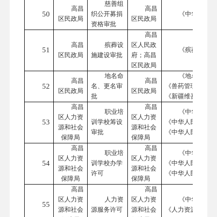
慈善组
高昌
高昌
50
织公开募捐
《中华人民共
区民政局
区民政局
资格审批
高昌
高昌
殡葬设
区人民政
51
《殡葬管理条
区民政局
施建设审批
府；高昌
区民政局
地名命
《地名管理条
高昌
高昌
52
名、更名审
《兽药管理条例实
区民政局
区民政局
批
《新疆维吾尔自治
高昌
高昌
职业培
《中华人民共
区人力资
区人力资
53
训学校筹设
《中华人民共和国
源和社会
源和社会
审批
《中华人民共和国
保障局
保障局
高昌
高昌
职业培
《中华人民共
区人力资
区人力资
54
训学校办学
《中华人民共和国
源和社会
源和社会
许可
《中华人民共和国
保障局
保障局
高昌
高昌
区人力资
人力资
区人力资
《中华人民共
55
源和社会
源服务许可
源和社会
《人力资源市场暂