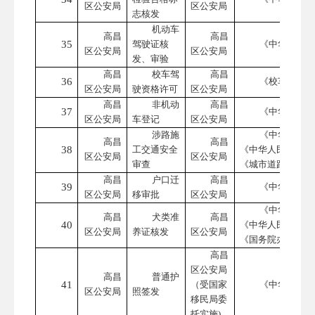
区公安局
区公安局
志核发
机动车
高昌
高昌
35
驾驶证核
《中华人民共
区公安局
区公安局
发、审验
高昌
校车驾
高昌
36
《校车安全管
区公安局
驶资格许可
区公安局
高昌
非机动
高昌
37
《中华人民共
区公安局
车登记
区公安局
涉路施
《中华人民共
高昌
高昌
38
工交通安全
《中华人民共和国
区公安局
区公安局
审查
《城市道路管理条
高昌
户口迁
高昌
39
《中华人民共
区公安局
移审批
区公安局
《中华人民共
高昌
犬类准
高昌
40
《中华人民共和国
区公安局
养证核发
区公安局
《国务院办公厅转
高昌
区公安局
高昌
普通护
41
（受国家
《中华人民共
区公安局
照签发
移民局委
托实施
)