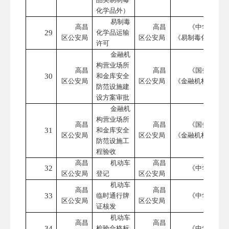
化学品外）
易制毒
高昌
高昌
《中华人民共
29
化学品运输
区公安局
区公安局
《易制毒化学品管
许可
金融机
构营业场所
高昌
高昌
《国务院对确
30
和金库安全
区公安局
区公安局
《金融机构营业场
防范设施建
设方案审批
金融机
构营业场所
高昌
高昌
《国务院对确
31
和金库安全
区公安局
区公安局
《金融机构营业场
防范设施工
程验收
高昌
机动车
高昌
32
《中华人民共
区公安局
登记
区公安局
机动车
高昌
高昌
33
临时通行牌
《中华人民共
区公安局
区公安局
证核发
机动车
高昌
高昌
34
检验合格标
《中华人民共