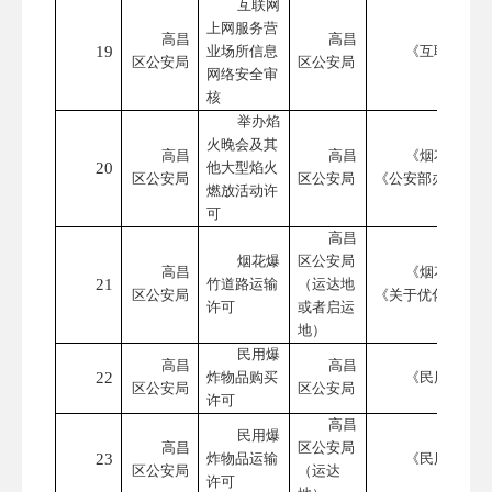
互联网
上网服务营
高昌
高昌
19
业场所信息
《互联网上网
区公安局
区公安局
网络安全审
核
举办焰
火晚会及其
高昌
高昌
《烟花爆竹安
20
他大型焰火
区公安局
区公安局
《公安部办公厅关
燃放活动许
可
高昌
烟花爆
区公安局
高昌
《烟花爆竹安
21
竹道路运输
（运达地
区公安局
《关于优化烟花爆
许可
或者启运
地）
民用爆
高昌
高昌
22
炸物品购买
《民用爆炸物
区公安局
区公安局
许可
高昌
民用爆
高昌
区公安局
23
炸物品运输
《民用爆炸物
区公安局
（运达
许可