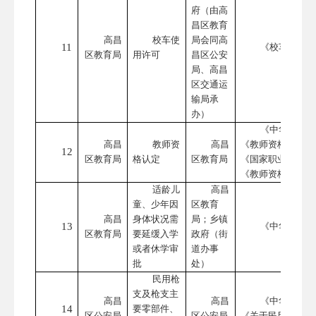
府（由高
昌区教育
高昌
校车使
局会同高
11
《校车安全管
区教育局
用许可
昌区公安
局、高昌
区交通运
输局承
办）
《中华人民共
高昌
教师资
高昌
《教师资格条例》
12
区教育局
格认定
区教育局
《国家职业资格目
《教师资格条例》
适龄儿
高昌
童、少年因
区教育
高昌
身体状况需
局；乡镇
13
《中华人民共
区教育局
要延缓入学
政府（街
或者休学审
道办事
批
处）
民用枪
支及枪支主
高昌
高昌
《中华人民共
14
要零部件、
区公安局
区公安局
《关于民用机场购