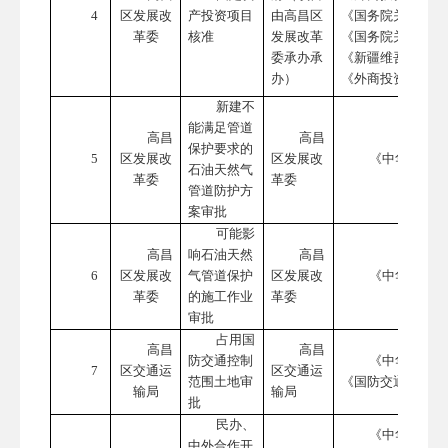
4
区发展改
产投资项目
由高昌区
《国务院关于投资
革委
核准
发展改革
《国务院关于发布
委
承办
承
《新疆维吾尔自治
办）
《外商投资准入特
新建不
能满足管道
高昌
高昌
保护要求的
5
区发展改
区发展改
《中华人民共
石油天然气
革委
革委
管道防护方
案审批
可能影
高昌
响石油天然
高昌
6
区发展改
气管道保护
区发展改
《中华人民共
革委
的施工作业
革委
审批
占用国
高昌
高昌
防交通控制
《中华人民共
7
区交通运
区交通运
范围土地审
《国防交通条例》
输局
输局
批
民办、
《中华人民共
中外合作开