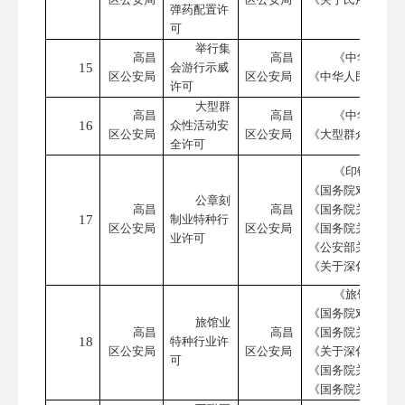
弹药配置许
可
举行集
高昌
高昌
《中华人民共
15
会游行示威
区公安局
区公安局
《中华人民共和国
许可
大型群
高昌
高昌
《中华人民共
16
众性活动安
区公安局
区公安局
《大型群众性活动
全许可
《印铸刻字业
《国务院对确需保
公章刻
高昌
高昌
《国务院关于第三
17
制业特种行
区公安局
区公安局
《国务院关于取消
业许可
《公安部关于深化
《关于深化
“证照
《旅馆业治安
《国务院对确需保
旅馆业
高昌
高昌
《国务院关于取消
18
特种行业许
区公安局
区公安局
《关于深化娱乐服
可
《国务院关于在全
《国务院关于深化