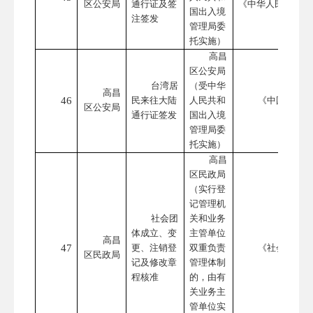
区公安局
通行证及签
《中华人民共和国
国出入境
注签发
管理局委
托实施）
高昌
区公安局
台湾居
（受中华
高昌
46
民来往大陆
人民共和
《中国公民往
区公安局
通行证签发
国出入境
管理局委
托实施）
高昌
区民政局
（实行登
记管理机
社会团
关和业务
体成立、变
主管单位
高昌
47
更、注销登
双重负责
《社会团体登
区民政局
记及修改章
管理体制
程核准
的，由有
关业务主
管单位实