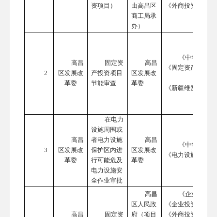
资项目）
由高昌区
《外商投资准入特
商工局承
办）
《中华人民共
高昌
固定资
高昌
《固定资产投资项
2
区发展改
产投资项目
区发展改
革委
节能审查
革委
《新疆维吾尔自治
在电力
设施周围或
高昌
者电力设施
高昌
《中华人民共
3
区发展改
保护区内进
区发展改
《电力设施保护条
革委
行可能危及
革委
电力设施安
全作业审批
高昌
《企业投资项
区人民政
《企业投资项目核
高昌
固定资
府（项目
《外商投资项目核