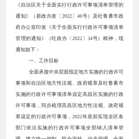
《
自治区关于全面实行行政许可事项清单管理的
通知
》（
新政办发〔
2022〕46号
）及吐鲁番市政
府
办公室
印发《关于全面实行行政许可事项清单
管理的通知》（吐政办〔
2022〕34号）
精神，现
通知如下：
一、工作目标
全面承接中央层面指定地方实施的行政许可
事项
和
自治区地方性法规、政府规章
及吐鲁番市
实施
的行政许可事项
清单
设定
高昌区实施
的行政
许可事项
，
同步梳理
高昌区
地方性法规、政府规
章设定的行政许可事项，
2022年底前实现
全区
各
部门
依法实施的行政许可事项全部纳入清单管
理。建立统一编制、联合审核、动态管理、全面