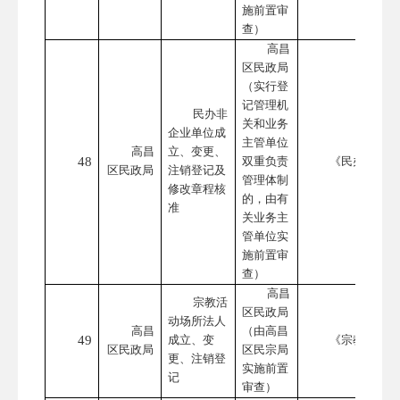
施前置审
查）
高昌
区民政局
（实行登
记管理机
民办非
关和业务
企业单位成
主管单位
高昌
立、变更、
48
双重负责
《民办非企业
区民政局
注销登记及
管理体制
修改章程核
的，由有
准
关业务主
管单位实
施前置审
查）
高昌
宗教活
区民政局
动场所法人
高昌
（由高昌
49
成立、变
《宗教事务条
区民政局
区民宗局
更、注销登
实施前置
记
审查）