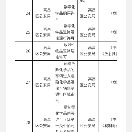
地）
剧毒化
高昌
高昌
24
学品购买许
《危险化学品
区公安局
区公安局
可
剧毒化
高昌
高昌
25
学品道路运
《危险化学品
区公安局
区公安局
输通行许可
放射性
高昌
高昌
《中华人民共
26
物品道路运
区公安局
区公安局
《放射性物品运输
输许可
运输危
险化学品的
车辆进入危
高昌
高昌
27
险化学品运
《危险化学品
区公安局
区公安局
输车辆限制
通行区域审
批
易制毒
化学品购买
高昌
许可（除第
高昌
《中华人民共
28
区公安局
一类中的药
区公安局
《易制毒化学品管
品类易制毒