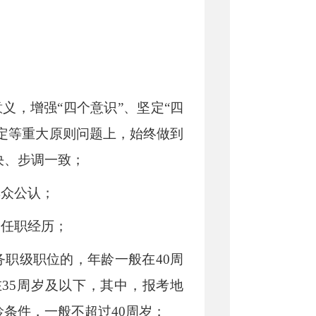
意义，增强
“
四个意识
”
、坚定
“
四
定等重大原则问题上，始终做到
决、步调一致；
群众公认；
和任职经历；
务职级职位的，年龄一般在
40
周
在
35
周岁及以下，其中，报考地
龄条件，一般不超过
40
周岁；