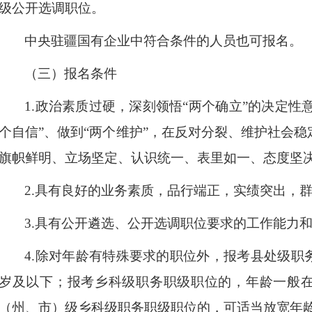
级公开选调职位。
中央驻疆国有企业中符合条件的人员也可报名。
（三）报名条件
1.
政治素质过硬，深刻领悟
“
两个确立
”
的决定性
个自信
”
、做到
“
两个维护
”
，在反对分裂、维护社会稳
旗帜鲜明、立场坚定、认识统一、表里如一、态度坚
2.
具有良好的业务素质，品行端正，实绩突出，
3.
具有公开遴选、公开选调职位要求的工作能力
4.
除对年龄有特殊要求的职位外，报考县处级职
岁及以下；报考乡科级职务职级职位的，年龄一般
（州、市）级乡科级职务职级职位的，可适当放宽年