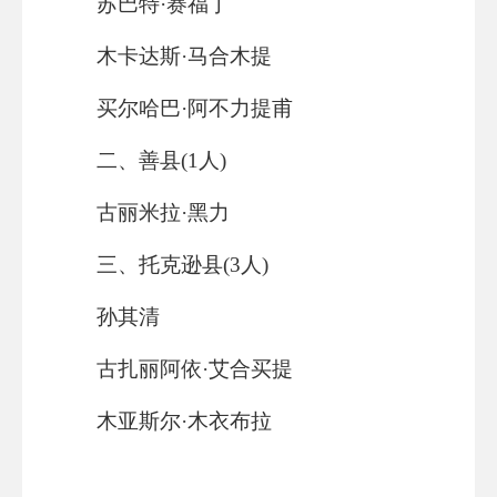
苏巴特·赛福丁
木卡达斯·马合木提
买尔哈巴·阿不力提甫
二、善县(1人)
古丽米拉·黑力
三、托克逊县(3人)
孙其清
古扎丽阿依·艾合买提
木亚斯尔·木衣布拉