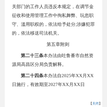
关部门的工作人员违反本规定，在调节金
征收和使用管理工作中徇私舞弊、玩忽职
守、滥用职权的，依法给予处分
;涉嫌犯罪
的，依法移送司法机关。
第五章
附则
第二十三条
本办法由吐鲁番市自然资
源局高昌区分局负责解释。
第二十四条
本
办法
自
2025年XX月XX
日施行
，
有效期至
2027年XX月XX日
【
关闭
】