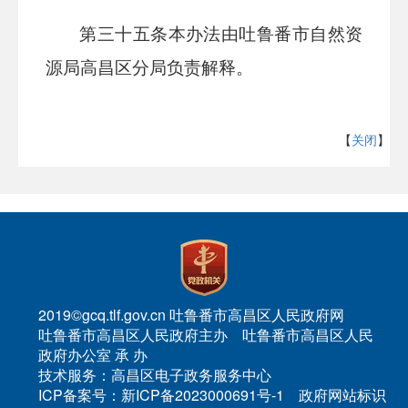
第三十
五
条
本办法由
吐鲁番市
自然资
源局
高昌区分局
负责解释。
【
关闭
】
2019©gcq.tlf.gov.cn 吐鲁番市高昌区人民政府网
吐鲁番市高昌区人民政府主办 吐鲁番市高昌区人民
政府办公室 承 办
技术服务：高昌区电子政务服务中心
ICP备案号：新ICP备2023000691号-1 政府网站标识