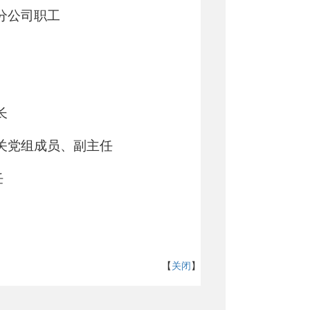
分公司
职工
长
关党组
成
员、副主任
任
【
关闭
】