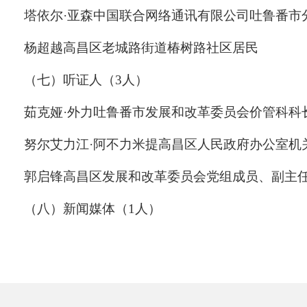
塔依尔
·
亚森
中国联合网络通讯有限公司吐鲁番市
杨超越
高昌区老城路街道
椿树路社区居民
（七）听证人（
3
人）
茹克娅
·外力吐鲁番市发展和改革委员会价管科科
努尔艾力江
·
阿不力米提
高昌区人民
政府
办公室
机
郭启锋
高昌区发展和改革委员会党组成员、副主
（八）新闻媒体（
1
人）