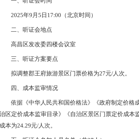
一、听证会时间
2025
年
9
月
5
日
17:00
（北京时间）
二、听证会地点
高昌区发改委四楼会议室
三、听证方案要点
拟调整郡王府旅游景区门票价格为
27元/人次
。
四、成本监审情况
依据《中华人民共和国价格法》《政府制定价格
治区定价成本监审目录》《自治区景区门票定价成本
成本为
24.29
元
/
人次
。