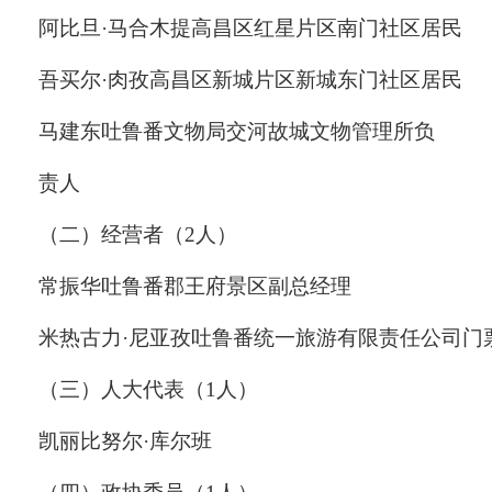
阿比旦
·
马合木提
高昌区红星片区南门社区居民
吾买尔
·
肉孜
高昌区新城片区
新城东门社区居民
马建东
吐鲁番文物局交河故城文物管理所
负
责人
（二）经营者（
2
人）
常振华
吐鲁番
郡王府景区副总经理
米热古力
·
尼亚孜
吐鲁番统一旅游有限责任公司门
（三）人大代表（
1
人）
凯丽比努尔
·
库尔班