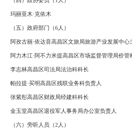
（四）政协委员（
1
人）
玛丽亚木
·
克依木
（五）政府部门（
6
人）
阿孜古丽
·
依达音
高昌区文旅局旅游产业发展中心
阿力木江
·
阿不力米提
高昌区市场
监督管理
局价管
李志林
高昌区司法局法治科科长
帕拉提
·
买明
高昌区残联业务科负责人
张紫彤
高昌区财政局经建科科长
金玉堂
高昌区退役军人事务局
办公室
负责人
（六）旁听人员（
2
人）