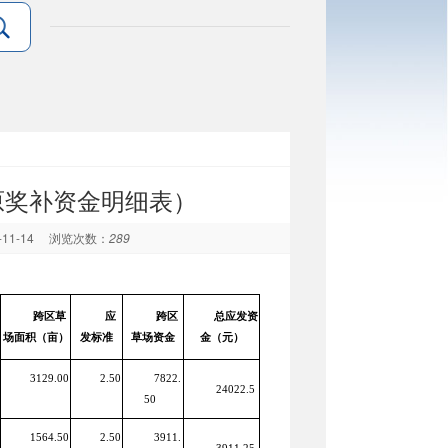
原奖补资金明细表）
-11-14
浏览次数：
289
跨区草
应
跨区
总应发资
场面积（亩）
发标准
草场资金
金（元）
3129.00
2.50
7822.
24022.5
50
1564.50
2.50
3911.