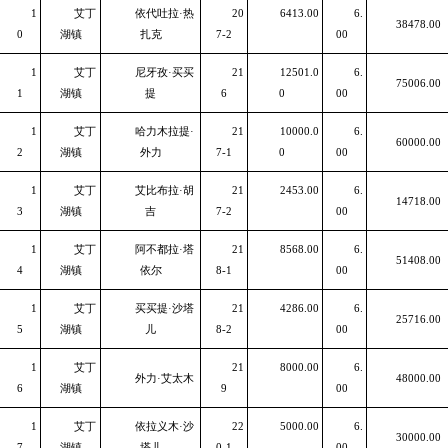
1
艾丁
依代吐拉·热
20
6413.00
6.
38478.00
0
湖镇
扎克
7-2
00
1
艾丁
尼牙孜·买买
21
12501.0
6.
75006.00
1
湖镇
提
6
0
00
1
艾丁
哈力木拉提·
21
10000.0
6.
60000.00
2
湖镇
外力
7-1
0
00
1
艾丁
艾比布拉·胡
21
2453.00
6.
14718.00
3
湖镇
吉
7-2
00
1
艾丁
阿不都拉·塔
21
8568.00
6.
51408.00
4
湖镇
依尔
8-1
00
1
艾丁
买买提·沙塔
21
4286.00
6.
25716.00
5
湖镇
儿
8-2
00
1
艾丁
21
8000.00
6.
外力·艾太木
48000.00
6
湖镇
9
00
1
艾丁
依拉义木·沙
22
5000.00
6.
30000.00
7
湖镇
塔儿
0-1
00