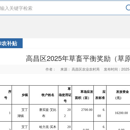
涉农补贴
高昌区2025年草畜平衡奖励（草
作者：
来源： 高昌区农业农村局
发布时间：2025
草
序
草场应发
应
发放资金
乡镇
牧户姓名
场使用证
号
面积（亩）
发标准
（元）
号
艾丁
赛买提·艾比
20
2700.00
6.
1
16200.00
湖镇
布
2
00
艾丁
哈力克·买木
20
6.