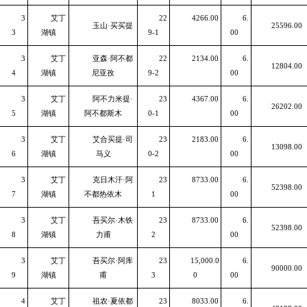
3
艾丁
22
4266.00
6.
玉山·买买提
25596.00
3
湖镇
9-1
00
3
艾丁
亚森·阿不都
22
2134.00
6.
12804.00
4
湖镇
尼亚孜
9-2
00
3
艾丁
阿不力米提·
23
4367.00
6.
26202.00
5
湖镇
阿不都斯木
0-1
00
3
艾丁
艾合买提·司
23
2183.00
6.
13098.00
6
湖镇
马义
0-2
00
3
艾丁
克日木汗·阿
23
8733.00
6.
52398.00
7
湖镇
不都热依木
1
00
3
艾丁
吾买尔·木铁
23
8733.00
6.
52398.00
8
湖镇
力甫
2
00
3
艾丁
吾买尔·阿库
23
15,000.0
6.
90000.00
9
湖镇
甫
3
0
00
4
艾丁
祖农·夏依都
23
8033.00
6.