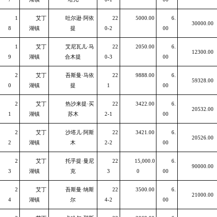
1
艾丁
吐尔逊·阿依
22
5000.00
6.
30000.00
8
湖镇
提
0-2
00
1
艾丁
艾尼瓦儿·马
22
2050.00
6.
12300.00
9
湖镇
合木提
0-3
00
2
艾丁
吾斯曼·马依
22
9888.00
6.
59328.00
0
湖镇
提
1
00
2
艾丁
热沙来提·买
22
3422.00
6.
20532.00
1
湖镇
苏木
2-1
00
2
艾丁
沙塔儿·阿斯
22
3421.00
6.
20526.00
2
湖镇
木
2-2
00
2
艾丁
托乎提·曼尼
22
15,000.0
6.
90000.00
3
湖镇
克
3
0
00
2
艾丁
吾斯曼·纳斯
22
3500.00
6.
21000.00
4
湖镇
尔
4-2
00