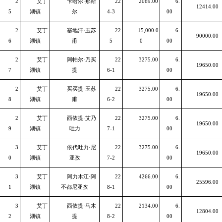
2
艾丁
卡哈尔·那斯
22
2069.00
6.
12414.00
5
湖镇
尔
4-3
00
2
艾丁
塞地汗·玉苏
22
15,000.0
6.
90000.00
6
湖镇
甫
5
0
00
2
艾丁
阿帕尔·乃买
22
3275.00
6.
19650.00
7
湖镇
提
6-1
00
2
艾丁
买买提·玉苏
22
3275.00
6.
19650.00
8
湖镇
甫
6-2
00
2
艾丁
西依提·艾乃
22
3275.00
6.
19650.00
9
湖镇
吐力
7-1
00
3
艾丁
依代吐力·尼
22
3275.00
6.
19650.00
0
湖镇
亚孜
7-2
00
3
艾丁
阿力木江·阿
22
4266.00
6.
25596.00
1
湖镇
不都尼亚孜
8-1
00
3
艾丁
西依提·马木
22
2134.00
6.
12804.00
2
湖镇
提
8-2
00