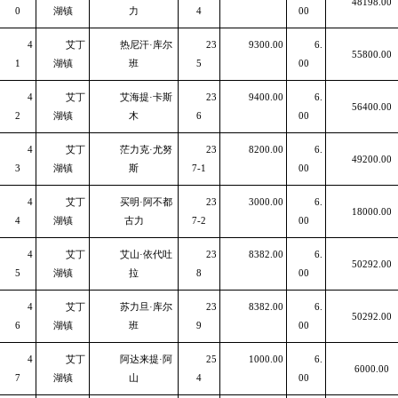
48198.00
0
湖镇
力
4
00
4
艾丁
热尼汗·库尔
23
9300.00
6.
55800.00
1
湖镇
班
5
00
4
艾丁
艾海提·卡斯
23
9400.00
6.
56400.00
2
湖镇
木
6
00
4
艾丁
茫力克·尤努
23
8200.00
6.
49200.00
3
湖镇
斯
7-1
00
4
艾丁
买明·阿不都
23
3000.00
6.
18000.00
4
湖镇
古力
7-2
00
4
艾丁
艾山·依代吐
23
8382.00
6.
50292.00
5
湖镇
拉
8
00
4
艾丁
苏力旦·库尔
23
8382.00
6.
50292.00
6
湖镇
班
9
00
4
艾丁
阿达来提·阿
25
1000.00
6.
6000.00
7
湖镇
山
4
00