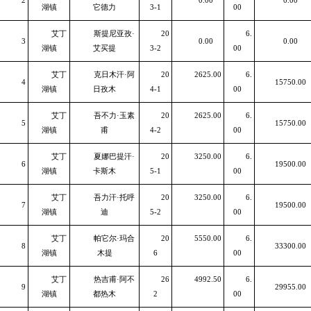
2
0.00
0.00
湖镇
它德力
3-1
00
艾丁
斯提尼亚孜·
20
6.
3
0.00
0.00
湖镇
艾买提
3-2
00
艾丁
克日木汗·阿
20
2625.00
6.
4
15750.00
湖镇
日孜木
4-1
00
艾丁
吾不力·玉素
20
2625.00
6.
5
15750.00
湖镇
甫
4-2
00
艾丁
夏娜巴提汗·
20
3250.00
6.
6
19500.00
湖镇
卡斯木
5-1
00
艾丁
吾力汗·托呼
20
3250.00
6.
7
19500.00
湖镇
迪
5-2
00
艾丁
帕它尔·玛合
20
5550.00
6.
8
33300.00
湖镇
木提
6
00
艾丁
热吉甫·阿不
26
4992.50
6.
9
29955.00
湖镇
都热木
2
00