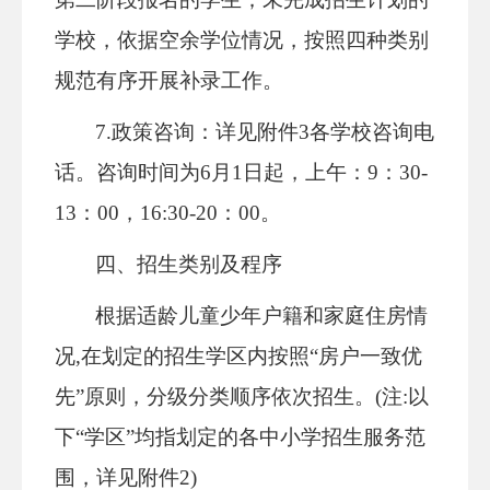
学校，依据空余学位情况，按照四种类别
规范有序开展补录工作。
7
.政策咨询
：
详见附件
3
各学校咨询电
话。
咨询时间
为
6
月
1日
起，
上午：
9：30-
13：00，
16:30
-20：00。
四、招生类别及程序
根据适龄儿童少年户籍和家庭住房情
况
,在划定的招生学区内按照“房户一致优
先”原则，分级分类顺序依次招生。(注:以
下“学区”均指划定的
各中小学招生服务范
围，
详见附件
2
)