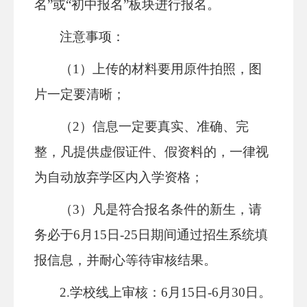
名”或“初中报名”板块进行报名
。
注意事项：
（
1）上传的材料要用原件
拍照
，图
片一定要清晰；
（
2）信息一定要真实、准确、完
整，凡提供虚假证件、
假资料
的，一律视
为自动放弃学区内入学资格；
（
3）
凡是符合报名条件的新生，
请
务必于
6月15日-2
5
日期间
通过招生系统填
报信息，并
耐心等待审核结果
。
2.学校
线上审核
：
6月
15
日
-6月
30
日
。