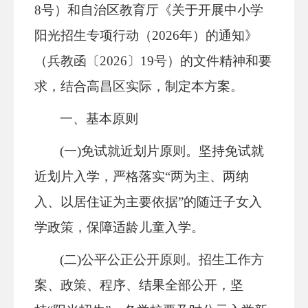
8号）
和
自治区教育厅《关于开展
中小学
阳光招生专项行动
（
202
6年
）
的通知》
（
兵
教函〔
202
6
〕
19
号）
的文件精神
和
要
求，结合高昌区实际，制定本方案。
一、基本原则
(一)免试就近划片原则。
坚持免试就
近划片入学，严格落实
“两为主、两纳
入、以居住证为主要依据”的随迁子女入
学政策，保障适龄儿童入学。
(二)公平公正公开原则。
招生工作方
案、政策、程序、结果全部公开，坚