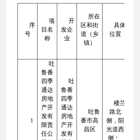
所在
项
开
序
区和街
具体
目名
发企
宅
号
道（乡
位置
称
业
镇）
吐
鲁番
四季
吐
通达
鲁番
房地
四季
楼兰
产开
通达
吐鲁
路北
发有
房地
1
番市高
侧，阳
宅
限责
产开
昌区
光道西
任公
发有
侧
⠂