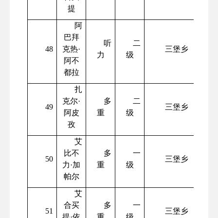
提
阿
巴拜
听
二
48
克热
·
三堡乡
力
级
阿不
都拉
扎
克尔
·
多
二
49
三堡乡
阿皮
重
级
孜
艾
比不
多
一
50
三堡乡
力
·加
重
级
帕尔
艾
合买
多
一
51
三堡乡
提
·依
重
级