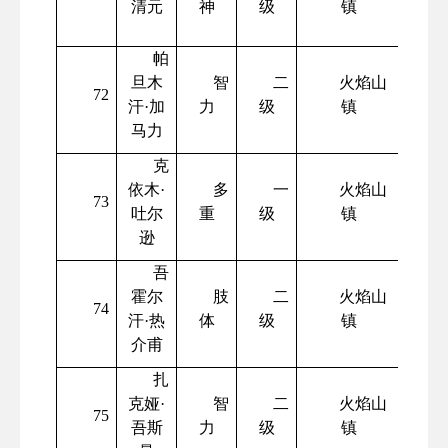
清元
神
级
镇
帕
旦木
智
二
火焰山
72
汗
·加
力
级
镇
马力
克
依木
·
多
一
火焰山
73
吐尔
重
级
镇
逊
吾
霍尔
肢
二
火焰山
74
汗
·热
体
级
镇
介甫
扎
克娅
·
智
二
火焰山
75
吾斯
力
级
镇