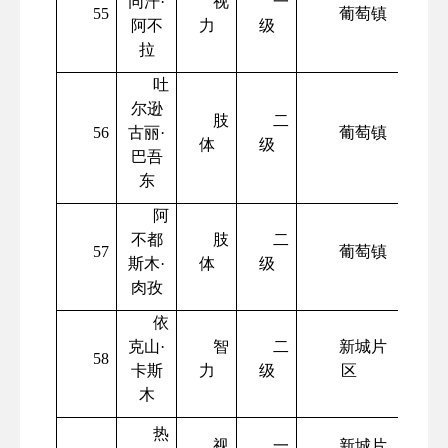
同汗
·
视
一
55
葡萄镇
阿不
力
级
拉
吐
尔逊
肢
二
56
古丽
·
葡萄镇
体
级
巴吾
东
阿
不都
肢
二
57
葡萄镇
斯木
·
体
级
肉孜
依
克山
·
智
二
新城片
58
卡斯
力
级
区
木
热
视
一
新城片