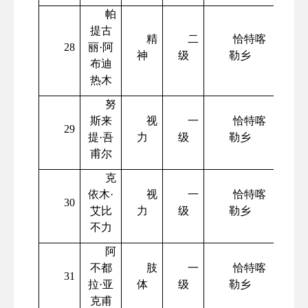
帕
提古
精
二
恰特喀
28
丽
·阿
神
级
勒乡
布迪
热木
努
斯来
视
一
恰特喀
29
提
·吾
力
级
勒乡
甫尔
克
依木
·
视
一
恰特喀
30
艾比
力
级
勒乡
不力
阿
不都
肢
一
恰特喀
31
拉
·亚
体
级
勒乡
克甫