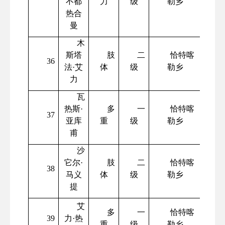
不都
力
级
勒乡
热合
曼
木
斯塔
肢
二
恰特喀
36
法
·艾
体
级
勒乡
力
瓦
热斯
·
多
一
恰特喀
37
亚库
重
级
勒乡
甫
沙
它尔
·
肢
二
恰特喀
38
马义
体
级
勒乡
提
艾
多
一
恰特喀
39
力
·热
重
级
勒乡