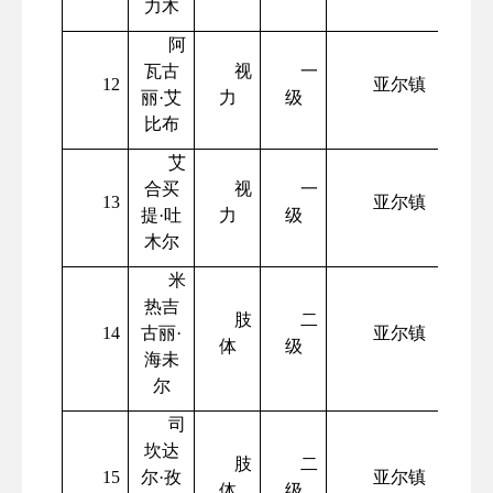
力木
阿
瓦古
视
一
12
亚尔镇
丽
·艾
力
级
比布
艾
合买
视
一
13
亚尔镇
提
·吐
力
级
木尔
米
热吉
肢
二
14
古丽
·
亚尔镇
体
级
海未
尔
司
坎达
肢
二
15
尔
·孜
亚尔镇
体
级