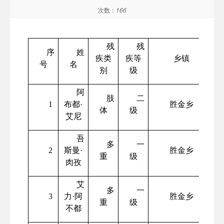
次数：
166
残
残
序
姓
疾类
疾等
乡镇
号
名
别
级
阿
肢
二
1
布都
·
胜金乡
体
级
艾尼
吾
多
一
2
斯曼
·
胜金乡
重
级
肉孜
艾
多
一
3
力
·阿
胜金乡
重
级
不都