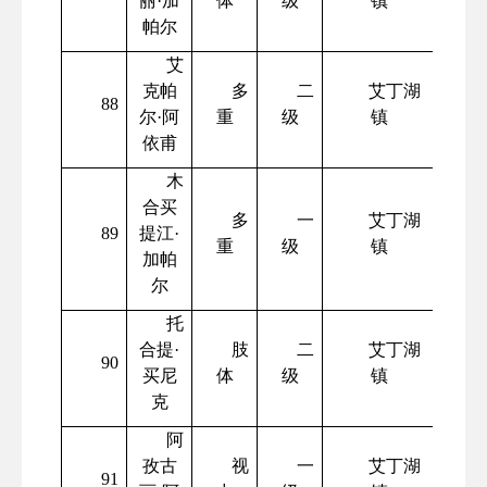
丽
·加
体
级
镇
帕尔
艾
克帕
多
二
艾丁湖
88
尔
·阿
重
级
镇
依甫
木
合买
多
一
艾丁湖
89
提江
·
重
级
镇
加帕
尔
托
合提
·
肢
二
艾丁湖
90
买尼
体
级
镇
克
阿
孜古
视
一
艾丁湖
91