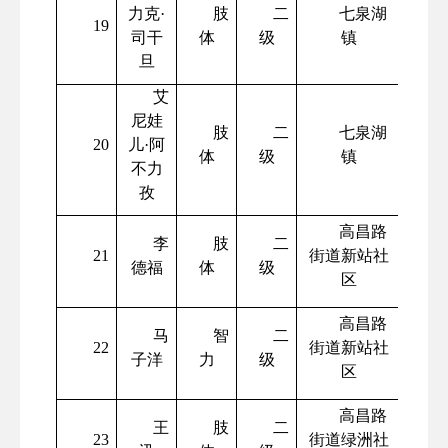
力克
·
肢
二
七泉湖
19
司干
体
级
镇
旦
艾
尼娃
肢
二
七泉湖
20
儿
·阿
体
级
镇
不力
孜
高昌路
李
肢
二
21
街道新站社
德福
体
级
区
高昌路
马
智
二
22
街道新站社
子洋
力
级
区
高昌路
王
肢
二
23
街道绿洲社