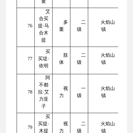
曼
艾
合买
多
二
火焰山
76
提
·马
重
级
镇
合木
提
买
肢
二
火焰山
77
买堤
·
体
级
镇
依明
阿
不都
视
一
火焰山
78
拉
·艾
力
级
镇
力亚
子
买
买提
·
视
二
火焰山
79
木提
力
级
镇