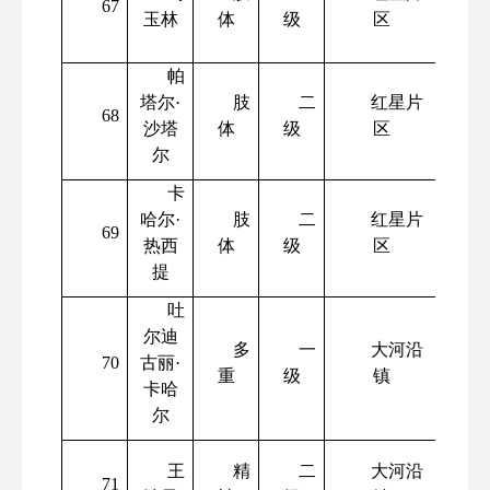
67
玉林
体
级
区
帕
塔尔
·
肢
二
红星片
68
沙塔
体
级
区
尔
卡
哈尔
·
肢
二
红星片
69
热西
体
级
区
提
吐
尔迪
多
一
大河沿
70
古丽
·
重
级
镇
卡哈
尔
王
精
二
大河沿
71