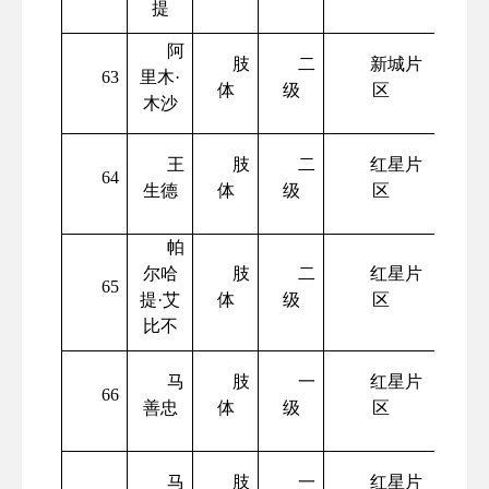
提
阿
肢
二
新城片
63
里木
·
体
级
区
木沙
王
肢
二
红星片
64
生德
体
级
区
帕
尔哈
肢
二
红星片
65
提
·艾
体
级
区
比不
马
肢
一
红星片
66
善忠
体
级
区
马
肢
一
红星片