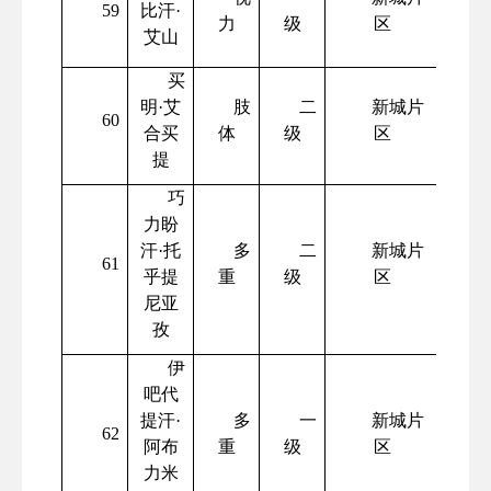
59
比汗
·
力
级
区
艾山
买
明
·艾
肢
二
新城片
60
合买
体
级
区
提
巧
力盼
汗
·托
多
二
新城片
61
乎提
重
级
区
尼亚
孜
伊
吧代
提汗
·
多
一
新城片
62
阿布
重
级
区
力米