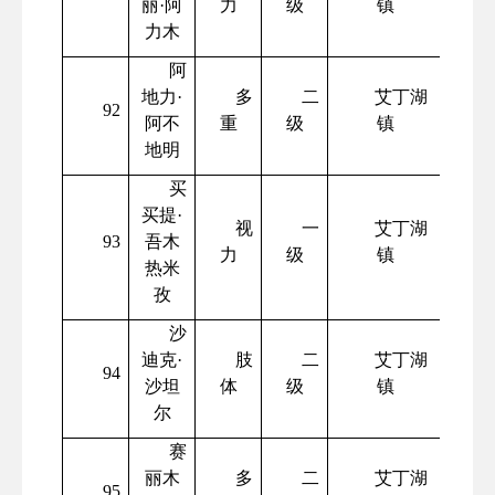
丽
·阿
力
级
镇
力木
阿
地力
·
多
二
艾丁湖
92
阿不
重
级
镇
地明
买
买提
·
视
一
艾丁湖
93
吾木
力
级
镇
热米
孜
沙
迪克
·
肢
二
艾丁湖
94
沙坦
体
级
镇
尔
赛
丽木
多
二
艾丁湖
95