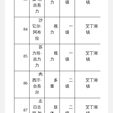
力
级
镇
吉吾
力
沙
它尔
·
视
一
艾丁湖
84
阿布
力
级
镇
拉
苏
力坦
·
视
一
艾丁湖
85
吉力
力
级
镇
力
肉
西汗
·
多
二
艾丁湖
86
合吾
重
级
镇
尔
左
日古
肢
二
艾丁湖
87