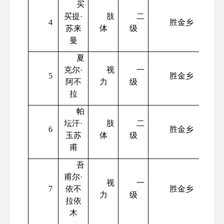
买
买提
·
肢
二
4
胜金乡
苏来
体
级
曼
夏
克尔
·
视
一
5
胜金乡
阿不
力
级
拉
帕
坛汗
·
肢
二
6
胜金乡
玉苏
体
级
甫
吾
甫尔
·
视
一
7
依不
胜金乡
力
级
拉依
木