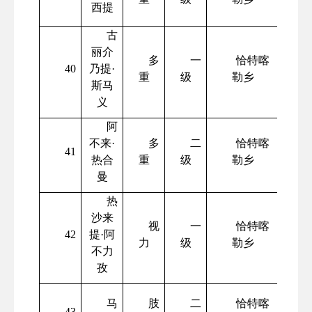
西提
古
丽介
多
一
恰特喀
40
乃提
·
重
级
勒乡
斯马
义
阿
不来
·
多
二
恰特喀
41
热合
重
级
勒乡
曼
热
沙来
视
一
恰特喀
42
提
·阿
力
级
勒乡
不力
孜
马
肢
二
恰特喀
43