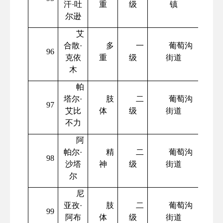
汗
·吐
重
级
镇
尔逊
艾
合散
·
多
一
葡萄沟
96
克依
重
级
街道
木
帕
塔尔
·
肢
二
葡萄沟
97
艾比
体
级
街道
不力
阿
帕尔
·
精
二
葡萄沟
98
沙塔
神
级
街道
尔
尼
亚孜
·
肢
二
葡萄沟
99
阿布
体
级
街道