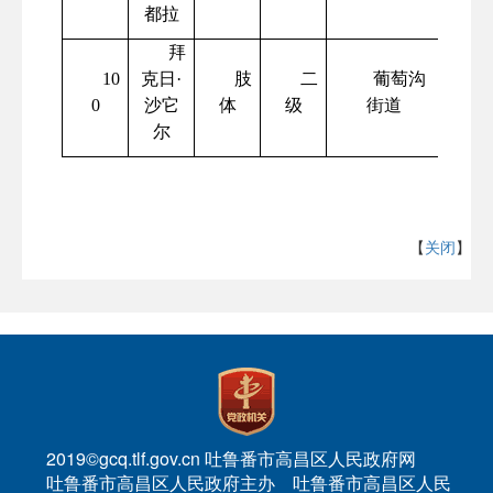
都拉
拜
10
克日
·
肢
二
葡萄沟
0
沙它
体
级
街道
尔
【
关闭
】
2019©gcq.tlf.gov.cn 吐鲁番市高昌区人民政府网
吐鲁番市高昌区人民政府主办 吐鲁番市高昌区人民