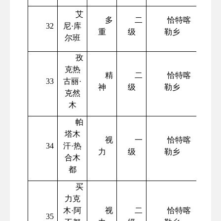
艾
多
二
恰特喀
32
尼
·库
重
级
勒乡
尔班
孜
克热
精
二
恰特喀
33
古丽
·
神
级
勒乡
克然
木
帕
塔木
视
一
恰特喀
34
汗
·热
力
级
勒乡
合木
都
买
力克
木
·阿
视
二
恰特喀
35