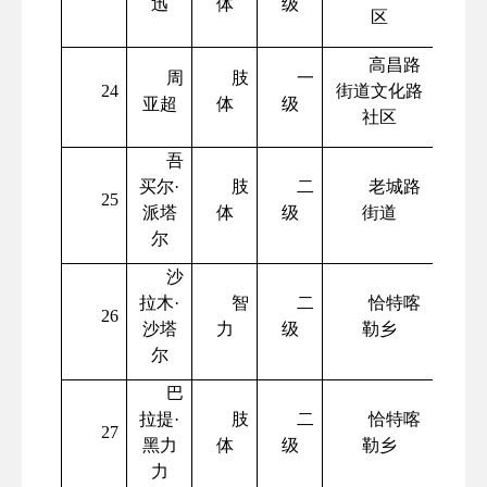
迅
体
级
区
高昌路
周
肢
一
24
街道文化路
亚超
体
级
社区
吾
买尔
·
肢
二
老城路
25
派塔
体
级
街道
尔
沙
拉木
·
智
二
恰特喀
26
沙塔
力
级
勒乡
尔
巴
拉提
·
肢
二
恰特喀
27
黑力
体
级
勒乡
力