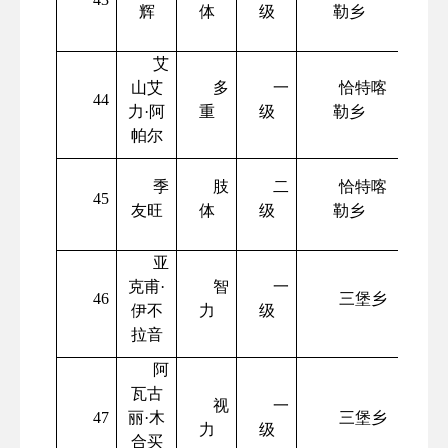
辉
体
级
勒乡
艾
山艾
多
一
恰特喀
44
力
·阿
重
级
勒乡
帕尔
季
肢
二
恰特喀
45
友旺
体
级
勒乡
亚
克甫
·
智
一
46
三堡乡
伊不
力
级
拉音
阿
瓦古
视
一
47
丽
·木
三堡乡
力
级
合买