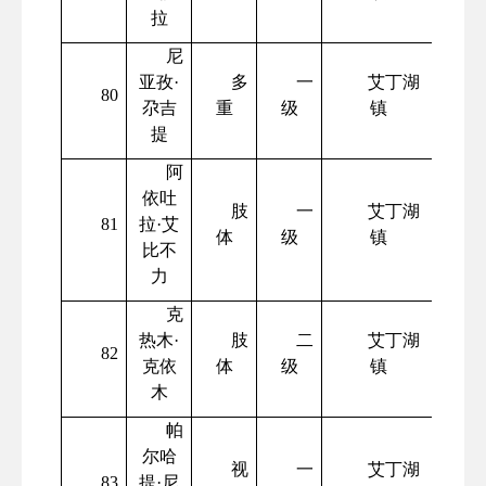
拉
尼
亚孜
·
多
一
艾丁湖
80
尕吉
重
级
镇
提
阿
依吐
肢
一
艾丁湖
81
拉
·艾
体
级
镇
比不
力
克
热木
·
肢
二
艾丁湖
82
克依
体
级
镇
木
帕
尔哈
视
一
艾丁湖
83
提
·尼