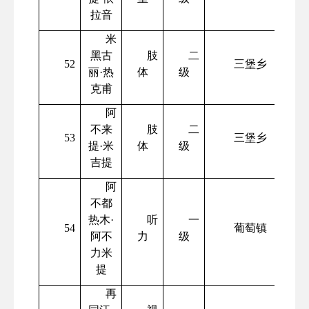
拉音
米
黑古
肢
二
52
三堡乡
丽
·热
体
级
克甫
阿
不来
肢
二
53
三堡乡
提
·米
体
级
吉提
阿
不都
热木
·
听
一
54
葡萄镇
阿不
力
级
力米
提
再