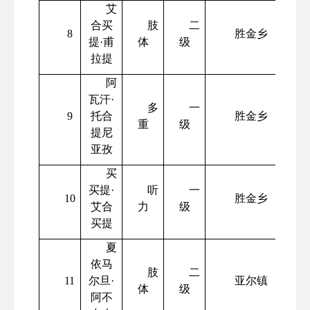
艾
合买
肢
二
8
胜金乡
提
·甫
体
级
拉提
阿
瓦汗
·
多
一
9
托合
胜金乡
重
级
提尼
亚孜
买
买提
·
听
一
10
胜金乡
艾合
力
级
买提
夏
依马
肢
二
11
尔旦
·
亚尔镇
体
级
阿不