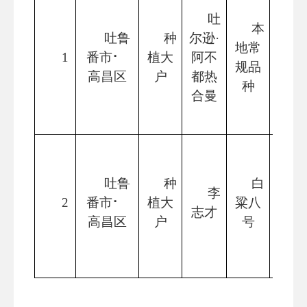
吐
本
吐鲁
种
尔逊
·
地常
1
番市
⠂
植大
阿不
5
规品
高昌区
户
都热
种
合曼
吐鲁
种
白
李
1
2
番市
⠂
植大
粱八
志才
0
高昌区
户
号