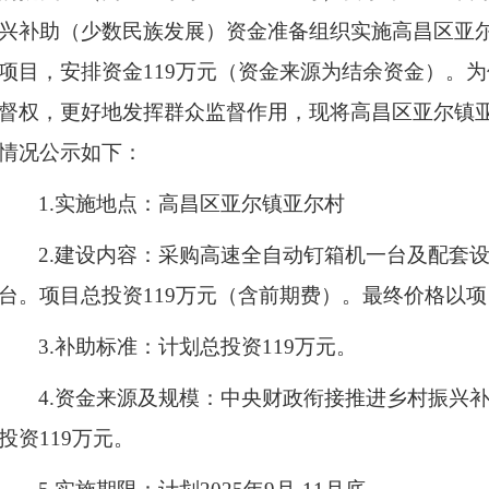
兴补助（少数民族发展）资金准备组织实施
高昌区
亚
项目
，安排资金
119
万元（资金来源为结余资金）。为
督权，更好地发挥群众监督作用，现将
高昌区
亚尔镇
情况公示如下：
1.实施地点
：
高昌区
亚尔镇亚尔村
2.建设内容：
采购高速全自动钉箱机一台及配套
台。项目总投资119万元（含前期费）。最终价格以
3.补助标准：
计划
总投资
119
万元。
4
.
资金来源及规模：中央财政衔接推进乡村振兴
投资
119
万元。