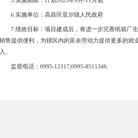
5.实施期限：计划202
5
年
9
月
-
11
月底
6.实施单位：
高昌区
亚尔镇人民政府
7.绩效目标：项目建成后，将进一步完善
纸箱厂
销售提供便利，
为
辖区内的富余劳动力提供更多的就
入。
监督电话：
0995-
12317
;
0995-85
11346