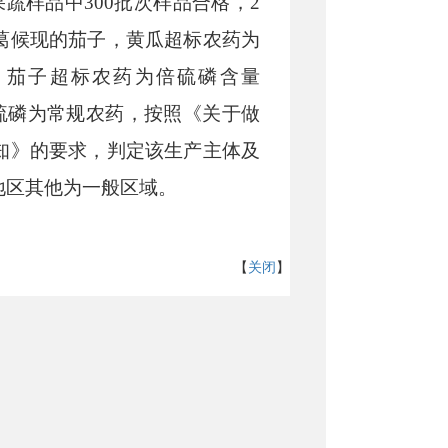
果蔬样品中300批次样品合格，2
葛候现的茄子，黄瓜超标农药为
/kg），茄子超标农药为倍硫磷含量
螨唑和倍硫磷为常规农药，按照《关于做
知》的要求，判定该生产主体及
地区其他为一般区域
。
【
关闭
】