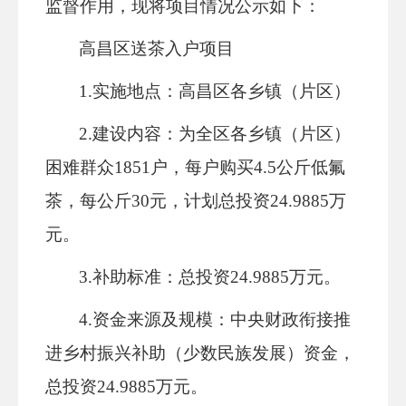
监督作用，现将项目情况公示如下：
高昌区送茶入户项目
1.实施地点：
高昌区各乡镇（片区）
2.建设内容：为全区
各乡镇（片区）
困难群众
1851
户，每户购买
4.5
公斤
低氟
茶
，每公斤
3
0
元，
计划
总投资
2
4.9885
万
元。
3.补助标准：总投资2
4.9885
万元。
4
.
资金来源及规模：中央财政衔接推
进乡村振兴补助（少数民族发展）资金，
总投资
2
4.9885
万元。