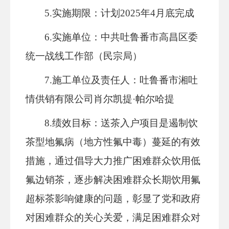
5.实施期限：计划202
5
年
4
月底
完成
6.实施单位：中共吐鲁番市高昌区委
统一战线工作部（民宗局）
7.施工单位及责任人：
吐鲁番市湘吐
情供销有限公司
肖尔凯提
·帕尔哈提
8
.绩效目标：送茶入户项目是遏制饮
茶型地氟病（地方性氟中毒）蔓延的有效
措施，通过倡导大力推广
困难群众
饮用低
氟边销茶，
逐步解决困难群众
长期饮用
氟
超标茶影响健康的问题
，
彰显了党和政府
对
困难群众
的
关心
关爱，满足
困难
群众对