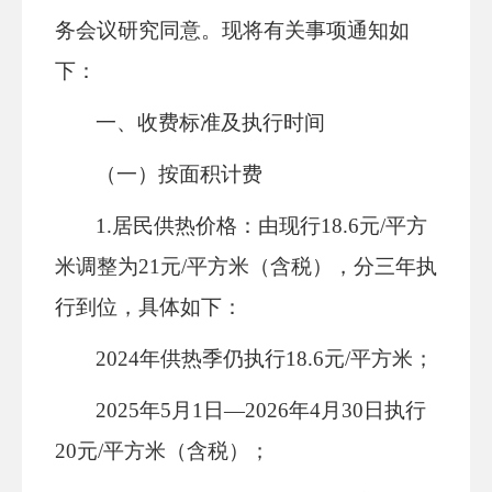
务会
议
研究同意
。现
将有关事项
通知如
下：
一、收费标准及执行时间
（一）按面积计费
1
.
居民供热价格：
由现行
18.6元/平方
米调整为21元/平方米（含税），分三年执
行到位
，
具体如下：
2024年供热季仍执行18.6元/平方米；
2025年
5
月
1日
—
2026年
4
月
30
日执行
20元/平方米（含税）；