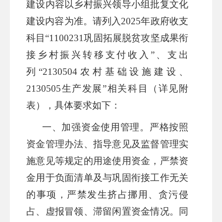
建设内容以乡村振兴领导小组批复
文化
建设
内容为准。请列入
2025年政府收支
科目“1100231巩固拓展脱贫攻坚成果衔
接乡村振兴转移支付收入”、支出
列“
2130504农村基础设施建设、
2130505生产发展”
相关科目
（详见附
表）
，
具体要求如下：
一、
加强资金使用管理。
严格按照
资金管理办法、指导意见及监督管理实
施意见等规定的用途使用资金，严禁资
金用于负面清单及与巩固衔接工作无关
的事项，严禁发生挤占挪用、贪污侵
占、虚报冒领、滞留闲置资金情况。同