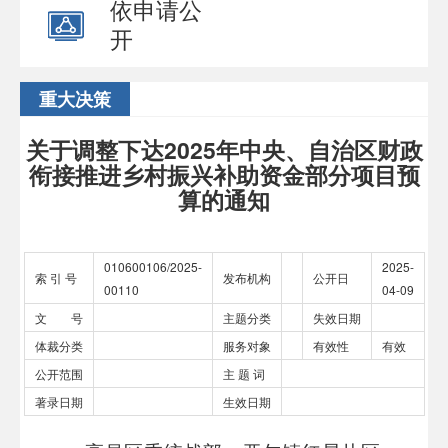
依申请公
开
重大决策
关于调整下达2025年中央、自治区财政
衔接推进乡村振兴补助资金部分项目预
算的通知
010600106/2025-
2025-
索 引 号
发布机构
公开日
00110
04-09
文 号
主题分类
失效日期
体裁分类
服务对象
有效性
有效
公开范围
主 题 词
著录日期
生效日期