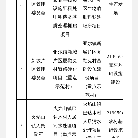
城东门社
3
区管理
生产发
21
设施肥料处
区生物质
委员会
展
理积造及基
肥料积造
质处理棚房
场所项目
项目
亚尔镇新
亚尔镇新城
城片区夏
2130504
片区夏勒克
新城片
勒克村基
农村基
村道路硬化
4
区管理
础设施建
12
础设施
项目（重点
委员会
设项目
建设
示范村）
（重点示
范村）
火焰山镇
火焰山镇巴
巴达木村
2130504
火焰山
达木村人居
人居污水
农村基
5
镇人民
污水处理项
处理项目
础设施
政府
目（重点示