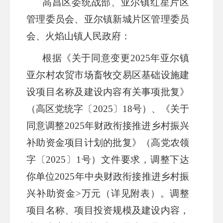
高昌区委统战部、亚尔镇红星片区
管理委员会、亚尔镇
新城片区管理委员
会、火焰山镇人民政府
：
根据
《关于同意变更
2025年亚尔镇
亚尔村农贸市场畜牧交易区基础设施建
设项目名称及建设内容有关事项批复
》
（
高区党统字
〔
202
5
〕
18
号
）
、《关于
同意调整
2025年财政衔接推进乡村振兴
补助资金项目计划的批复
》（高党农领
字
〔
202
5
〕
1
号
）文件
要求，
调整
下达
你单位
202
5
年
中央
财政衔接推进乡村振
兴补助资金
>
万元（详见附表）
。调整
项目名称、项目投资规模及建设内容，