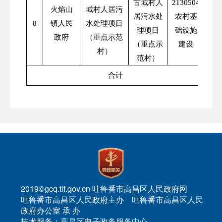
古城村人
2130504
火焰山
城村人居污
居污水处
农村基
8
镇人民
水处理项目
理项目
础设施
政府
（重点示范
（重点示
建设
村）
范村）
合计
729
2019©gcq.tlf.gov.cn 吐鲁番市高昌区人民政府网
吐鲁番市高昌区人民政府主办 吐鲁番市高昌区人民
政府办公室 承 办
技术服务：高昌区电子政务服务中心