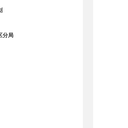
划
区分局