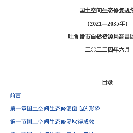
国土空间生态修复规
（
2021
—
2035
年）
吐鲁番市自然资源局高昌
二〇二
二
四
年六月
目
录
前
言
第一章
国土空间生态修复面临的形势
第一节
国土空间生态修复取得成效