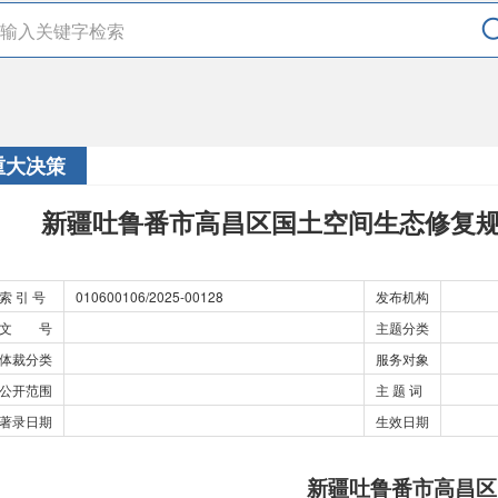
重大决策
新疆吐鲁番市高昌区国土空间生态修复规划（
索 引 号
010600106/2025-00128
发布机构
文 号
主题分类
体裁分类
服务对象
公开范围
主 题 词
著录日期
生效日期
新疆吐鲁番市高昌区