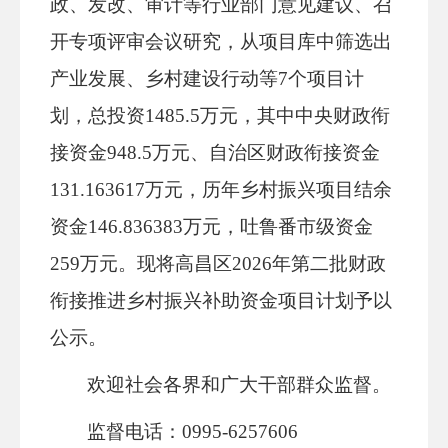
政、发改、审计等
行业部门意见建议、召
开专项评审会议研究，从项目库中筛选出
产业发展、乡村建设行动等
7个项目计
划
，
总投资
1485.5
万元
，其中
中央财政衔
接资金
948.5
万元
、
自治区财政衔接资金
131.163617
万元
，
历年乡村振兴项目结余
资金
146.836383万元，吐鲁番市级资金
259万元。
现
将
高昌区
2026年第二批财政
衔接推进乡村振兴补助资金项目计划
予以
公示。
欢迎社会各界和广大干部群众监督。
监督电话：
0995-
6257606