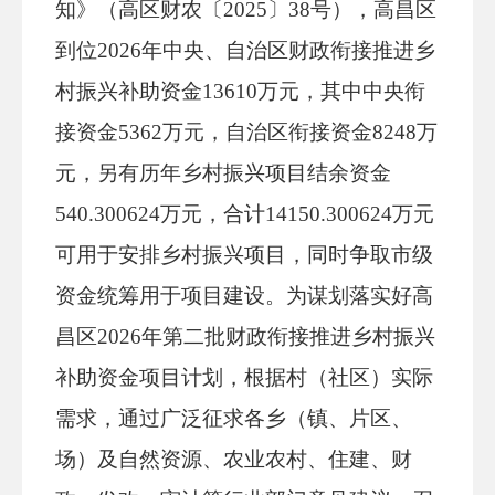
知
》（高区财农
〔
20
2
5
〕
38号
），高昌区
到位
2026年中央、自治区财政衔接推进乡
村振兴补助资金13610万元，
其中
中央衔
接资金
5362万元，
自治区衔接资金
8248万
元，
另有历年乡村振兴项目结余资金
540.300624万元，合计14150.300624万元
可
用于安排乡村振兴项目，同时争取市级
资金统筹用于项目建设。
为谋划落实好
高
昌区
202
6
年
第二批
财政衔接推进乡村振兴
补助资金项目
计划
，根据
村（社区）
实际
需求，通过广泛征求各乡（镇
、片区、
场
）及
自然资源、
农业农村、
住建、财