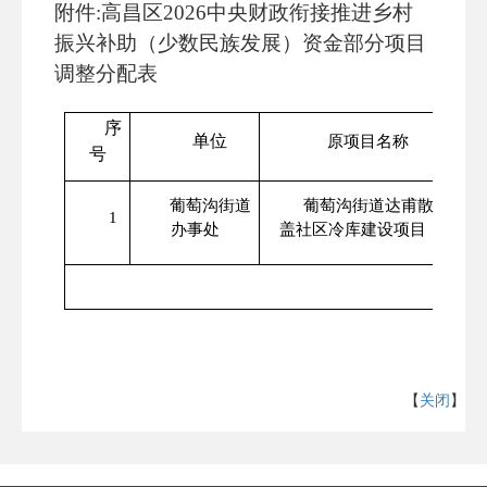
附件
:高昌区2026中央财政衔接推进乡村
振兴补助（少数民族发展）资金
部分项目
调整分配表
序
单位
原项目名称
号
葡萄沟街道
葡萄沟街道达甫散
1
社
办事处
盖社区冷库建设项目
合
【
关闭
】