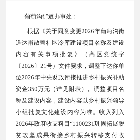
葡萄沟街道办事处
：
根据
《关于同意变更
2026年葡萄沟街
道达甫散盖社区冷库建设项目名称及建设
内容有关事项批复
》
（
高区党统字
〔
202
6
〕
21
号
）
文件
要求，调整下达你单
位
202
6
年中央财政衔接推进乡村振兴补助
资金
350
万元（详见附表）。调整项目名
称及建设内容，建设内容以乡村振兴领导
小组批复
文化建设
内容为准
。收入
列入
2026年政府收支科目“1100231巩固拓展脱
贫攻坚成果衔接乡村振兴转移支付收