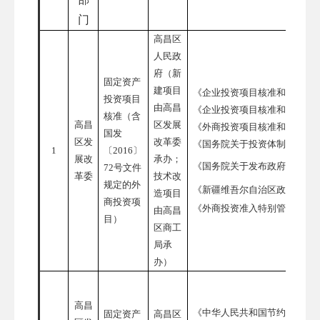
门
高昌区
人民政
府（新
固定资产
建项目
《企业投资项目核准和备案管
投资项目
由高昌
《企业投资项目核准和备案管
核准（含
高昌
区发展
《外商投资项目核准和备案管
国发
区发
改革委
《国务院关于投资体制改革的
1
〔
2016〕
展改
承办；
《国务院关于发布政府核准的
72号文件
革委
技术改
规定的外
《新疆维吾尔自治区政府核准
造项目
商投资项
《外商投资准入特别管理措施
由高昌
目）
区商工
局承
办）
高昌
《中华人民共和国节约能源法
固定资产
高昌区