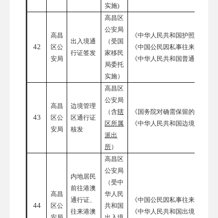
实施
)
高昌区
公安局
高昌
《中华人民共和国护照法》
出入境通
（受国
42
区公
《中国公民因私事往来香港地
行证签发
家移民
安局
《中华人民共和国普通护照和
局委托
实施）
高昌区
公安局
高昌
边境管理
（含
辖
《国务院对确需保留的行政审
43
区公
区通行证
区所属
《中华人民共和国边境管理区
安局
核发
派出
所
）
高昌区
公安局
内地居民
（受中
前往港澳
高昌
华人民
通行证、
《中国公民因私事往来香港地
44
区公
共和国
往来港澳
《中华人民共和国出境入境管
安局
出入境