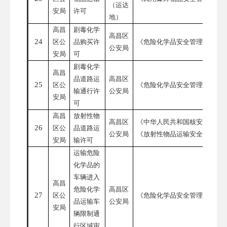
（运达
安局
许可
地）
高昌
剧毒化学
高昌区
24
区公
品购买许
《危险化学品安全管理条例》
公安局
安局
可
剧毒化学
高昌
品道路运
高昌区
25
区公
《危险化学品安全管理条例》
输通行许
公安局
安局
可
高昌
放射性物
高昌区
《中华人民共和国核安全法》
26
区公
品道路运
公安局
《放射性物品运输安全管理条
安局
输许可
运输危险
化学品的
车辆进入
高昌
危险化学
高昌区
27
区公
《危险化学品安全管理条例》
品运输车
公安局
安局
辆限制通
行区域审