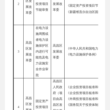
区发
2
投资项目
发展改
《固定资产投资项目节能审查
展改
节能审查
革委
《新疆维吾尔自治区固定资产
革委
在电力设
施周围或
者电力设
高昌
施保护区
高昌区
区发
《中华人民共和国电力法》
3
内进行可
发展改
展改
《电力设施保护条例》
能危及电
革委
革委
力设施安
全作业审
批
高昌区
人民政
《企业投资项目核准和备案管
府（项
《企业投资项目核准和备案管
高昌
目由高
《外商投资项目核准和备案管
固定资产
区发
昌区发
《国务院关于投资体制改革的
4
投资项目
展改