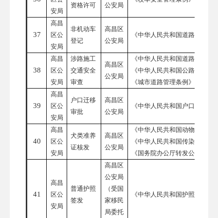
资格许可
公安局
安局
高昌
非机动车
高昌区
37
区公
《中华人民共和国道路交通安
登记
公安局
安局
高昌
涉路施工
《中华人民共和国道路交通安
高昌区
38
区公
交通安全
《中华人民共和国公路法》
公安局
安局
审查
《城市道路管理条例》
高昌
户口迁移
高昌区
39
区公
《中华人民共和国户口登记条
审批
公安局
安局
高昌
《中华人民共和国动物防疫法
犬类准养
高昌区
40
区公
《中华人民共和国传染病防治
证核发
公安局
安局
《国务院办公厅转发公安部等
高昌区
公安局
高昌
普通护照
（受国
41
区公
《中华人民共和国护照法》
签发
家移民
安局
局委托