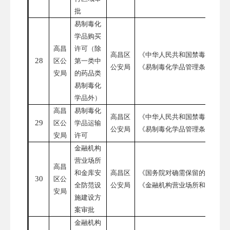
批
易制毒化
学品购买
高昌
许可（除
高昌区
《中华人民共和国禁毒法》
28
区公
第一类中
公安局
《易制毒化学品管理条例》
安局
的药品类
易制毒化
学品外）
高昌
易制毒化
高昌区
《中华人民共和国禁毒法》
29
区公
学品运输
公安局
《易制毒化学品管理条例》
安局
许可
金融机构
营业场所
高昌
和金库安
高昌区
《国务院对确需保留的行政审
30
区公
全防范设
公安局
《金融机构营业场所和金库安
安局
施建设方
案审批
金融机构