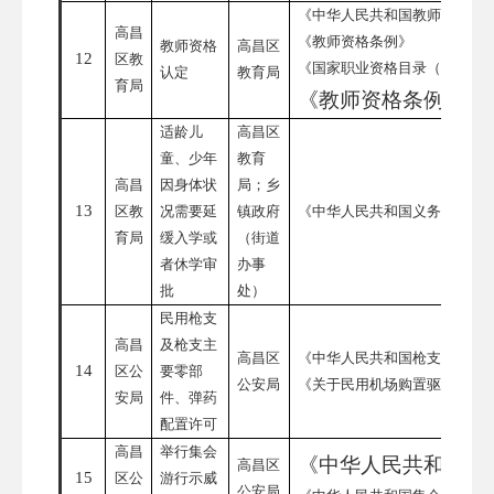
《中华人民共和国教师法》
高昌
《教师资格条例》
教师资格
高昌区
12
区教
《国家职业资格目录（
2021
认定
教育局
育局
《教师资格条例》实
适龄儿
高昌区
童、少年
教育
高昌
因身体状
局；乡
13
区教
况需要延
镇政府
《中华人民共和国义务教育法
育局
缓入学或
（街道
者休学审
办事
批
处）
民用枪支
高昌
及枪支主
高昌区
《中华人民共和国枪支管理法
14
区公
要零部
公安局
《关于民用机场购置驱鸟枪支
安局
件、弹药
配置许可
高昌
举行集会
《中华人民共和国集会
高昌区
15
区公
游行示威
公安局