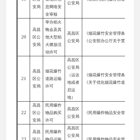
公安局
安局
息网络安
全审核
举办焰火
高昌
晚会及其
高昌区
《烟花爆竹安全管理条例》
20
区公
他大型焰
公安局
《公安部办公厅关于贯彻执行
安局
火燃放活
动许可
高昌区
公安局
高昌
烟花爆竹
（运达
《烟花爆竹安全管理条例》
21
区公
道路运输
地或者
《关于优化烟花爆竹道路运输
安局
许可
启运
地）
高昌
民用爆炸
高昌区
22
区公
物品购买
《民用爆炸物品安全管理条例
公安局
安局
许可
高昌区
高昌
民用爆炸
公安局
23
区公
物品运输
《民用爆炸物品安全管理条例