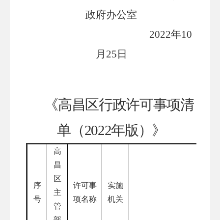
政府办公室
20
22
年
10
月
25
日
《
高昌区
行政许可事项清
单（
2022年版）》
高
昌
区
序
许可事
实施
主
号
项名称
机关
管
部