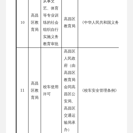
从事文
艺、体育
高昌
等专业训
高昌区
10
区教
练的社会
《中华人民共和国义务教育法
教育局
育局
组织自行
实施义务
教育审批
高昌区
人民政
府（由
高昌区
教育局
高昌
校车使用
会同高
11
区教
《校车安全管理条例》
许可
昌区公
育局
安局、
高昌区
交通运
输局承
办）