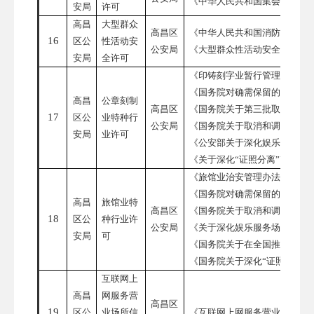
《中华人民共和国集会游行示
安局
许可
高昌
大型群众
高昌区
《中华人民共和国消防法》
16
区公
性活动安
公安局
《大型群众性活动安全管理条
安局
全许可
《印铸刻字业暂行管理规则》
《国务院对确需保留的行政审
高昌
公章刻制
高昌区
《国务院关于第三批取消和调
17
区公
业特种行
公安局
《国务院关于取消和调整一批
安局
业许可
《公安部关于深化娱乐服务场
《关于深化
“证照分离”改革进
《旅馆业治安管理办法》
《国务院对确需保留的行政审
高昌
旅馆业特
高昌区
《国务院关于取消和调整一批
18
区公
种行业许
公安局
《关于深化娱乐服务场所和特
安局
可
《国务院关于在全国推开
“证照
《国务院关于深化
“证照分离”
互联网上
高昌
网服务营
高昌区
19
区公
业场所信
《互联网上网服务营业场所管