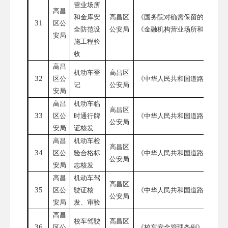
营业场所
高昌
和金库安
高昌区
《国务院对确需保留的行政审
31
区公
全防范设
公安局
《金融机构营业场所和金库安
安局
施工程验
收
高昌
机动车登
高昌区
32
区公
《中华人民共和国道路交通安
记
公安局
安局
高昌
机动车临
高昌区
33
区公
时通行牌
《中华人民共和国道路交通安
公安局
安局
证核发
高昌
机动车检
高昌区
34
区公
验合格标
《中华人民共和国道路交通安
公安局
安局
志核发
高昌
机动车驾
高昌区
35
区公
驶证核
《中华人民共和国道路交通安
公安局
安局
发、审验
高昌
校车驾驶
高昌区
36
区公
《校车安全管理条例》