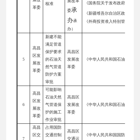
展改革
《国务院关于发布政府核准的
核准
革委
承
委
《新疆维吾尔自治区政府核准
办
承
《外商投资准入特别管理措施
办）
新建不能
满足管道
高昌
保护要求
高昌区
区发
5
的石油天
发展改
《中华人民共和国石油天然气
展改
然气管道
革委
革委
防护方案
审批
可能影响
高昌
石油天然
高昌区
区发
6
气管道保
发展改
《中华人民共和国石油天然气
展改
护的施工
革委
革委
作业审批
高昌
占用国防
高昌区
区交
交通控制
《中华人民共和国国防交通法
7
交通运