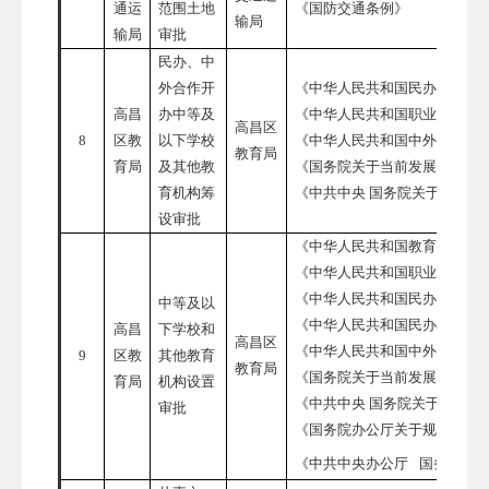
通运
范围土地
《国防交通条例》
输局
输局
审批
民办、中
外合作开
《中华人民共和国民办教育促
高昌
办中等及
《中华人民共和国职业教育法
高昌区
8
区教
以下学校
《中华人民共和国中外合作办
教育局
育局
及其他教
《国务院关于当前发展学前教
育机构筹
《中共中央
国务院关于学前教
设审批
《中华人民共和国教育法》
《中华人民共和国职业教育法
《中华人民共和国民办教育促
中等及以
《中华人民共和国民办教育促
高昌
下学校和
高昌区
《中华人民共和国中外合作办
9
区教
其他教育
教育局
《国务院关于当前发展学前教
育局
机构设置
《中共中央
国务院关于学前教
审批
《国务院办公厅关于规范校外
《中共中央办公厅
国务院办