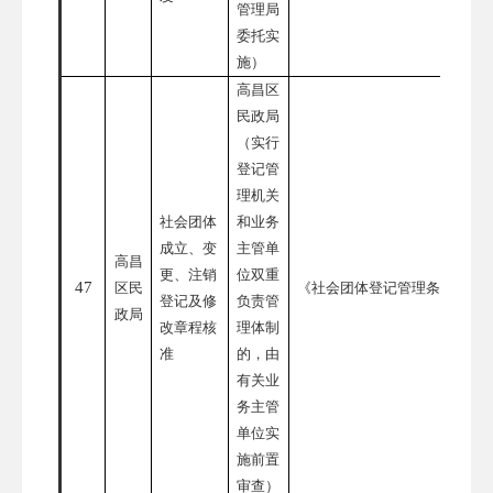
管理局
委托实
施）
高昌区
民政局
（实行
登记管
理机关
社会团体
和业务
成立、变
主管单
高昌
更、注销
位双重
47
区民
《社会团体登记管理条例》
登记及修
负责管
政局
改章程核
理体制
准
的，由
有关业
务主管
单位实
施前置
审查）