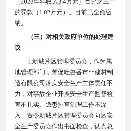
（
2023年年收入3.4万元）百分之三十
的罚款（1.02万元）。
目前已全额缴
纳
。
（
三
）对相关政府单位
的
处理
建
议
1.新城片区管理委员会，
作为属
地
管理
部门
，
督促
吐鲁番市
**
建材制
造有限公司
落实安全生产主体责任不
力，对事故企业开展安全生产监督检
查不扎实、隐患排查治理工作不深
入，责令
新城片区管理委员会
向区安
全生产委员会作出书面检查，认真总