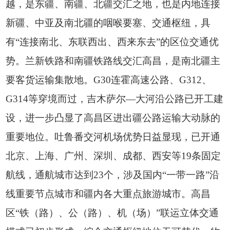
越，是东疆、南疆、北疆交汇之地，也是内地连接
新疆、中亚及南北疆的咽喉要塞、交通枢纽，具
有“连接南北、东联西出、西来东去”的区位交通优
势。兰新铁路和南疆铁路线交汇高昌，是南北疆主
要客货运输集散地。G30连霍高速公路、G312、
G314等穿境而过，吉木萨尔—大河沿公路已开工建
设，进一步凸显了高昌区进出疆公路运输大动脉的
重要地位。吐鲁番交河机场优势日益显现，已开通
北京、上海、广州、深圳、成都、西安等19条固定
航线，通航城市达到23个，涉及国内“一带一路”沿
线重要节点城市和疆内各大重点旅游城市。高昌
区“铁（路）、公（路）、机（场）”联运立体交通