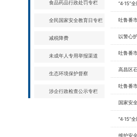
食品药品行政处罚专栏
“4·1
吐鲁番市
全民国家安全教育日专栏
以警心护
减税降费
吐鲁番
未成年人专用举报渠道
高昌区召
生态环境保护督察
吐鲁番市
涉企行政检查公示专栏
国家安
“4·1
维护安