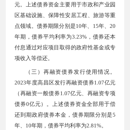
元。上述债券资金主要用于市政和产业园
区基础设施、保障性安居工程
、旅游
等重
点领域。债券期限分别是
10
年
、
15
年、
20
年期，债券平均利率为
3.23
%
，债券还本
付息通过对应项目取得的政府性基金或专
项收入等偿还。
（三）再融资债券发行使用情况。
202
3
年度
高昌区
发行再融资债券
1.07
亿元
（再融资一般债券
1.07
亿元、再融资专项
债券
0
亿元）。上述债券资金全部用于偿
还到期政府债券本金，债券期限分别是
5
年
、
10
年期，债券平均利率为
2.81
%
。