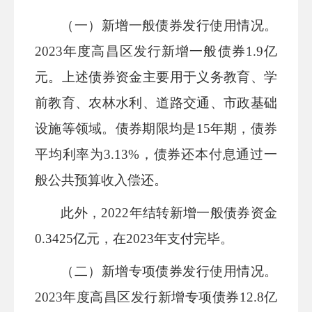
（一）
新增一般债券发行使用情况。
202
3
年度
高昌区
发行新增一般债券
1.9
亿
元
。上述债券资金主要用于义务教育、
学
前教育、
农林水利、
道路交通、
市政基础
设施等领域。债券期限
均
是
15
年期，债券
平均利率为
3.13
%
，债券还本付息通过一
般公共预算收入偿还。
此外，
2022
年结转新增一般债券资金
0.3425
亿元，在
2023
年支付完毕。
（二）新增专项债券发行使用情况。
202
3
年度
高昌区
发行新增专项债券
12.8
亿