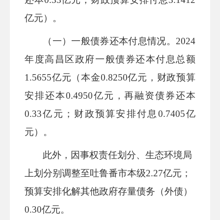
亿元）
。
（一）
一般债券还本付息情况。
2024
年度
高昌区
政府一般债券还本付息总额
1.5655
亿元（本金
0.8250
亿元，财政预算
安排还本
0.4950
亿元，再融资债券还本
0.33
亿元；财政预算安排付息
0.7405
亿
元）。
此外，
因
事权责任划分、生态环境局
上划分别调整至吐鲁番市本级
2.27
亿元；
预算安排
化解其他政府存量债务（外债）
0.30
亿元。