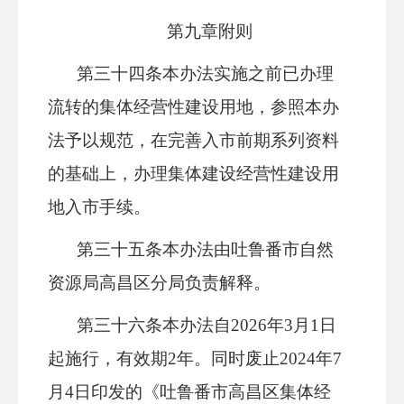
第九章
附则
第三十
四
条
本办法实施之前已办理
流转的集体经营性建设用地，参照本办
法予以规范，在完善入市前期系列资料
的基础上，办理集体建设经营性建设用
地入市手续。
第三十
五
条
本办法由
吐鲁番市
自然
资源局
高昌区分局
负责解释。
第三十
六
条
本办法自
2026年
3
月
1
日
起施行
，
有效期
2年。同时废止2024年7
月4日印发的《吐鲁番市高昌区集体经