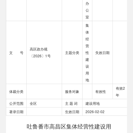
办
公
室
集
体
经
营
高区政办规
文 号
主题分类
性
失效日期
〔2026〕1号
建
设
用
地
有效2
体裁分类
服务对象
有效性
年
公开范围
全区
主 题 词
建设用地
著录日期
生效日期
2026-02-02
吐鲁番市
高昌区
集体经营性建设用