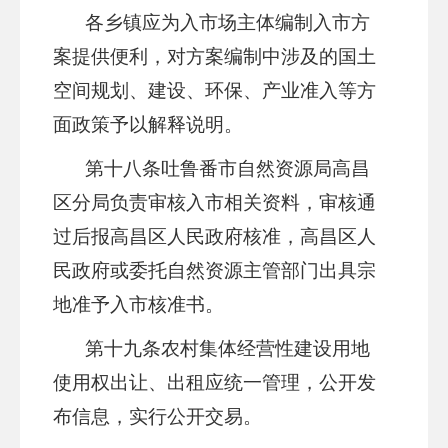
各
乡镇
应为入
市场主体
编制入市方
案提供便利，对方案编制中涉及的国土
空间规划、建设、环保、产业准入等方
面政策予以解释说明。
第
十八
条
吐鲁番市
自然资源
局高昌
区分局
负责审核入市相关资料，审核通
过后报
高昌区
人民政府核准，
高昌区
人
民政府或委托自然资源主管部门出具宗
地准予入市核准书。
第
十九
条
农村集体经营性建设用地
使用权出让、出租应统一管理，公开发
布信息，实行公开交易。