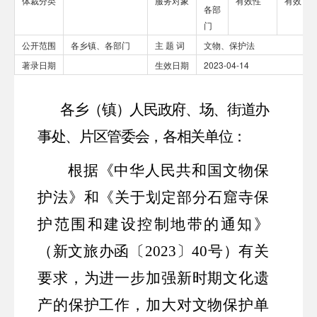
体裁分类
服务对象
有效性
有效
各部
门
公开范围
各乡镇、各部门
主 题 词
文物、保护法
著录日期
生效日期
2023-04-14
各乡（镇）人民政府、场、街道办
事处、片区管委会，各相关单位
：
根据《中华人民共和国文物保
护法》和《关于划定部分石窟寺保
护范围和建设控制地带的通知》
（新文旅办函
〔
20
23
〕
40
号
）有关
要求，为进一步加强新时期文化遗
产的保护工作，加大对文物保护单