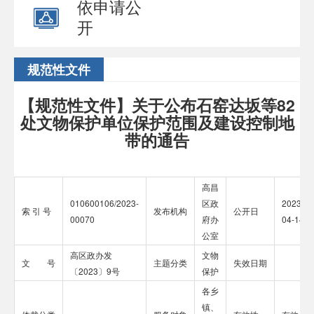
依申请公
开
规范性文件
【规范性文件】关于公布石窑达坂等82
处文物保护单位保护范围及建设控制地
带的通告
高昌
010600106/2023-
区政
2023-
索 引 号
发布机构
公开日
00070
府办
04-14
公室
高区政办发
文物
文 号
主题分类
失效日期
〔2023〕9号
保护
各乡
镇、