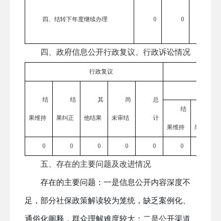
四、结转下年度继续办理
0
0
0
四、政府信息公开行政复议、行政诉讼情况
行政复议
结
结
其
尚
总
结
结
果维持
果纠正
他结果
未审结
计
果维持
果纠正
0
0
0
0
0
0
0
五、存在的主要问题及改进情况
存在的主要问题：一是
信息公开内容深度不
足
，
部分社保政策解读较为笼统，缺乏案例化、
通俗化阐释，群众理解难度较大；
二是
公开渠道