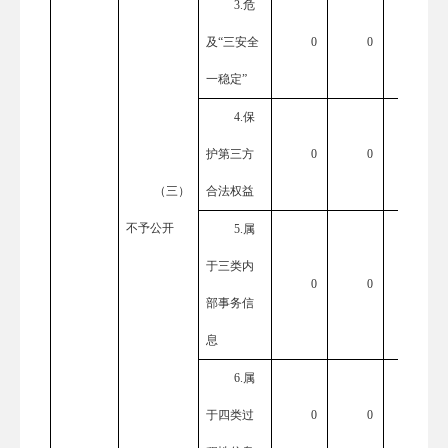
3.危
及“三安全
0
0
0
一稳定”
4.保
护第三方
0
0
0
（三）
合法权益
不予公开
5.属
于三类内
0
0
0
部事务信
息
6.属
于四类过
0
0
0