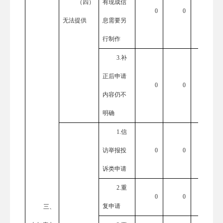
（四）
有现成信
0
0
0
无法提供
息需要另
行制作
3.补
正后申请
0
0
0
内容仍不
明确
1.信
访举报投
0
0
0
诉类申请
2.重
0
0
0
复申请
三、