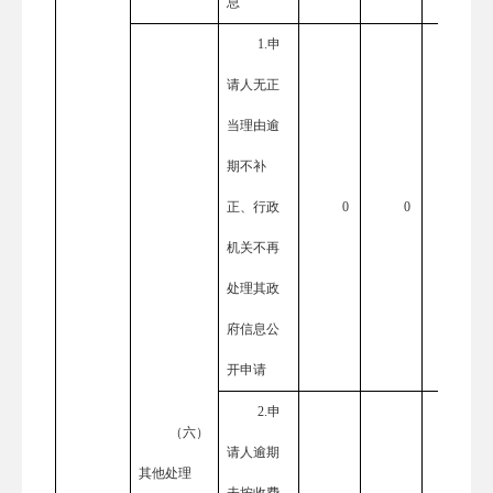
息
1.申
请人无正
当理由逾
期不补
正、行政
0
0
0
机关不再
处理其政
府信息公
开申请
2.申
（六）
请人逾期
其他处理