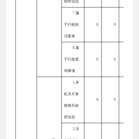
程性信息
7.属
于行政执
0
0
0
法案卷
8.属
于行政查
0
0
0
询事项
1.本
机关不掌
0
0
0
握相关政
府信息
2.没