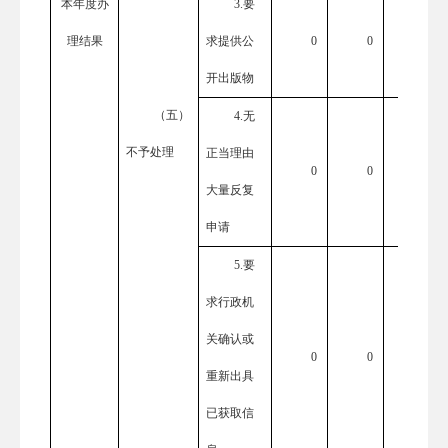
本年度办
3.要
理结果
求提供公
0
0
0
开出版物
（五）
4.无
不予处理
正当理由
0
0
0
大量反复
申请
5.要
求行政机
关确认或
0
0
0
重新出具
已获取信