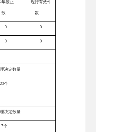
本年
废止
现行有效件
件数
数
0
0
0
0
理决定数量
23个
理决定数量
7个