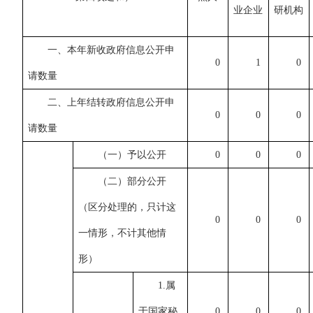
业企业
研机构
一、本年新收政府信息公开申
0
1
0
请数量
二、上年结转政府信息公开申
0
0
0
请数量
（
一
）
予以公开
0
0
0
（二）部分公开
（区分处理的，只计这
0
0
0
一情形，不计其他情
形）
1.属
于国家秘
0
0
0