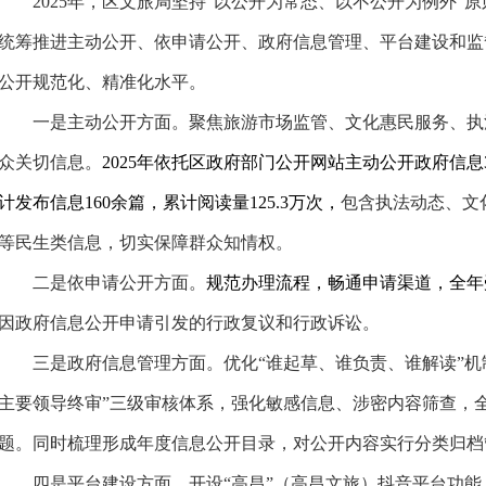
2025年，区文旅局坚持“以公开为常态、以不公开为例外”
统筹推进主动公开、依申请公开、政府信息管理、平台建设和监
公开规范化、精准化水平。
一是
主动公开方面。
聚焦旅游市场监管、文化惠民服务、执
众关切信息。
2025年
依托区
政府部门公开网站主动公开政府信息
计发布信息
160余
篇，累计阅读量
125.3
万次，
包含
执法动态、文
等民生类信息，切实保障群众知情权。
二是
依申请公开方面。
规范办理流程，畅通申请渠道，全年
因政府信息公开申请引发的行政复议和行政诉讼。
三是
政府信息管理方面。优化
“谁起草、谁负责、谁解读”
主要领导终审”三级审核体系，强化敏感信息、涉密内容筛查，
题。同时梳理形成年度信息公开目录，对公开内容实行分类归档
四是
平台建设方面。
开设
“高昌”（高昌文旅）抖音平台
功能