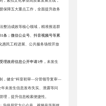
原则，紧扣
文化事业
高质量发展主线，
督保障五大重点工作，全面提升政务
法整治成效等核心领域，精准推送群
31
条
；
微信公众号
、
抖音视频号等
累
化惠民工程进展、公共服务场馆开放
受理政府信息公开申请
1件，
未发生
机制，健全“科室初审—分管领导复审—
全年未发生信息发布失实、泄露等问
管理，提升信息检索便捷性。
；升级局官方公众号、视频号等新媒