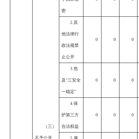
密
2.其
他法律行
0
0
0
政法规禁
止公开
3.危
及“三安全
0
0
0
一稳定”
4.保
护第三方
0
0
0
（三）
合法权益
不予公开
5.属