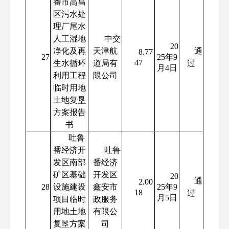
番市高昌
区污水处
理厂尾水
人工湿地
中交
20
净化及再
天津航
通
8.77
27
25年9
47
生水循环
道局有
过
月4日
利用工程
限公司
临时用地
土地复垦
方案报告
书
吐鲁
番经济开
吐鲁
发区南部
番经济
矿区基础
开发区
20
通
2.00
28
设施建设
鑫安市
25年9
18
过
月5日
项目临时
政服务
用地土地
有限公
复垦方案
司