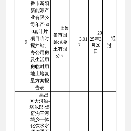
番市新阳
新能源产
业有限公
司年产60
吐鲁
0套叶片
20
番市国
项目临时
通
3.01
25年3
9
鑫混凝
7
月26
搅拌站、
过
土有限
日
办公用房
公司
及生活用
房临时用
地土地复
垦方案报
告表
高昌
区大河沿-
塔尔郎-煤
窑沟三河
城乡一体
化饮水水