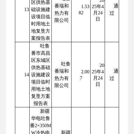
20
区供热基
番瑞和
通
1.53
25年4
13
础设施建
82
月24
热力有
过
设项目临
日
限公司
时用地土
地复垦方
案报告表
吐鲁
番市高昌
区东城区
吐鲁
20
供热基础
番瑞和
通
2.00
25年4
14
设施建设
7
月24
热力有
过
项目临时
日
限公司
用地土地
复垦方案
报告表
新疆
华电吐鲁
番2×350M
W冷热电
新疆