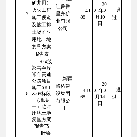
矿井田）
20
吐鲁番
灭火工程
通
14.0
25年2
7
星亮矿
88
月10
施工便道
过
业有限
日
及施工排
公司
土场临时
用地土地
复垦方案
报告表
S24线
鄯善至库
米什高速
新疆
公路项目
20
路桥建
施工SKT
通
3.19
25年2
设集团
8
Z-05标段
68
月14
过
（地块
有限公
日
一）临时
司
用地土地
复垦方案
报告书
吐鲁