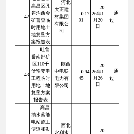
河北
高昌区孔
20
大正建
雀沟西金
通
0.17
26年1
42
材集团
01
月20
矿普查临
过
有限公
日
时用地土
司
地复垦方
案报告表
吐鲁
番南部矿
区110千
陕西
20
伏输变电
中电联
通
0.94
26年1
43
45
月26
工程临时
电力有
过
日
用地土地
限公司
复垦方案
报告表
高昌
抽水蓄能
电站施工
西北
便道和勘
20
水利水