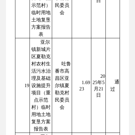
日
示范村）
民委员
临时用地
会
土地复垦
方案报告
表
亚尔
镇新城片
区夏勒克
村农村生
吐鲁
活污水治
番市高
20
理及基础
昌区亚
通
1.69
25年5
19
设施提升
尔镇夏
23
月21
过
项目（重
勒克村
日
点示范
民委员
村）临时
会
用地土地
复垦方案
报告表