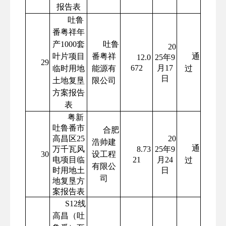
报告表
吐鲁
番粤祥年
产1000套
吐鲁
20
叶片项目
番粤祥
通
12.0
25年9
29
672
月17
临时用地
能源有
过
日
土地复垦
限公司
方案报告
表
粤新
吐鲁番市
合肥
高昌区25
20
浩帅建
通
万千瓦风
8.73
25年9
30
设工程
电项目临
21
月24
过
有限公
时用地土
日
司
地复垦方
案报告表
S12线
高昌（吐