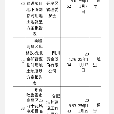
通
19.0
25年1
36
建设项目
开发区
52
1月7
过
地下管网
管理委
日
临时用地
员会
土地复垦
方案报告
表
新疆
高昌区库
格孜-觉北
四川
20
金矿普查
黄金股
通
1.76
25年1
37
34
1月12
临时用地
份有限
过
日
土地复垦
公司
方案报告
表
粤新
吐鲁番市
合肥
高昌区25
20
浩帅建
通
万千瓦风
9.93
25年1
38
设工程
电项目临
43
1月19
过