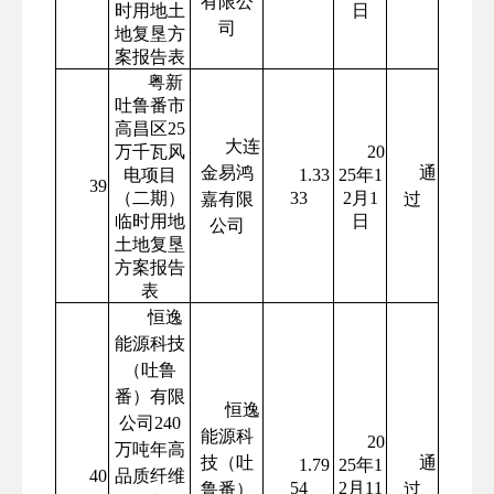
有限公
时用地土
日
司
地复垦方
案报告表
粤新
吐鲁番市
高昌区25
大连
万千瓦风
20
金易鸿
通
电项目
1.33
25年1
39
（二期）
33
2月1
嘉有限
过
临时用地
日
公司
土地复垦
方案报告
表
恒逸
能源科技
（吐鲁
番）有限
恒逸
公司240
能源科
20
万吨年高
技（吐
通
1.79
25年1
40
品质纤维
54
2月11
鲁番）
过