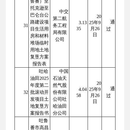
鲁番）至
托克逊至
中交
巴仑台公
20
第二航
路建设项
通
3.13
25年9
31
务工程
35
月26
目生活用
过
局有限
日
房和材料
公司
堆场临时
用地土地
复垦方案
报告表
吐哈
中国
油田2025
石油天
20
年度第二
然气股
通
4.04
25年9
32
批滚动开
份有限
58
月26
过
发项目土
公司吐
日
地复垦方
哈油田
案报告书
分公司
吐鲁
番市高昌