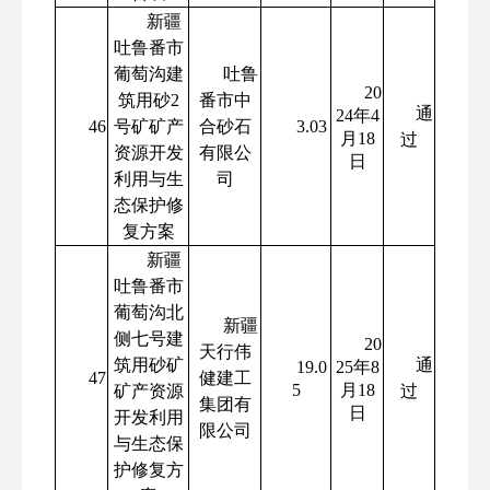
新疆
吐鲁番市
葡萄沟建
吐鲁
20
筑用砂2
番市中
通
24年4
46
号矿矿产
合砂石
3.03
月18
过
资源开发
有限公
日
利用与生
司
态保护修
复方案
新疆
吐鲁番市
葡萄沟北
新疆
侧七号建
20
天行伟
筑用砂矿
通
19.0
25年8
47
健建工
5
月18
矿产资源
过
集团有
日
开发利用
限公司
与生态保
护修复方