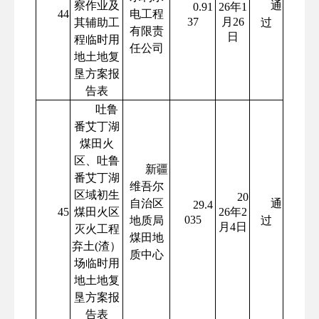
察作业及
通
0.91
26年1
44
电工程
37
月26
其辅助工
过
有限责
日
程临时用
任公司
地土地复
垦方案报
告表
吐鲁
番艾丁湖
煤田火
区、吐鲁
新疆
番艾丁湖
维吾尔
区域初生
20
自治区
通
29.4
45
煤田火区
26年2
035
地质局
过
月4日
灭火工程
煤田地
弃土(渣）
质中心
场临时用
地土地复
垦方案报
告表