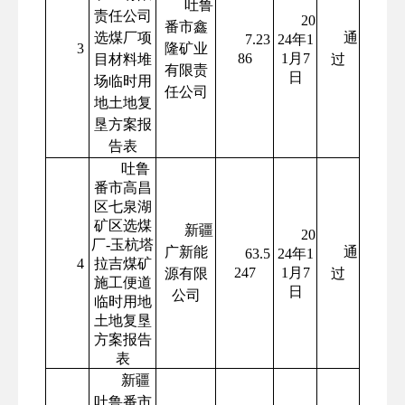
吐鲁
责任公司
20
番市鑫
选煤厂项
通
7.23
24年1
3
隆矿业
86
1月7
目材料堆
过
有限责
日
场临时用
任公司
地土地复
垦方案报
告表
吐鲁
番市高昌
区七泉湖
矿区选煤
新疆
20
厂-玉杭塔
广新能
通
63.5
24年1
4
拉吉煤矿
247
1月7
源有限
过
施工便道
日
公司
临时用地
土地复垦
方案报告
表
新疆
吐鲁番市