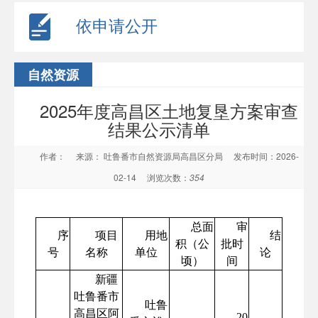
依申请公开
自然资源
2025年度高昌区土地复垦方案审查
结果公示清单
作者：
来源： 吐鲁番市自然资源局高昌区分局
发布时间：2026-
02-14
浏览次数：
354
总面
审
序
项目
用地
结
积（公
批时
号
名称
单位
论
顷）
间
新疆
吐鲁番市
吐鲁
高昌区阿
20