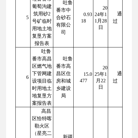
吐鲁
葡萄沟建
20
番市中
筑用砂2
通
0.93
24年1
5
合砂石
18
1月28
号矿临时
过
有限公
日
用地土地
司
复垦方案
报告表
吐鲁
番市高昌
吐鲁
区燃气地
番市高
20
下管网建
昌区住
通
15.0
25年1
6
477
月22
设项目临
房和城
过
日
时用地土
乡建设
地复垦方
局
案报告表
高昌
区恰特喀
勒火区
（星亮二
新疆