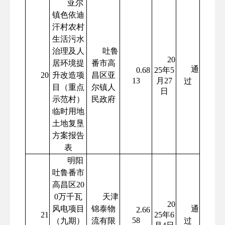
亚尔
镇色依迪
汗村农村
生活污水
治理及人
吐鲁
20
居环境提
番市高
通
0.68
25年5
20
升改造项
昌区亚
13
月27
过
目（重点
尔镇人
日
示范村）
民政府
临时用地
土地复垦
方案报告
表
明阳
吐鲁番市
高昌区20
0万千瓦
天津
20
风电项目
锦泰物
通
2.66
21
25年6
58
（九期）
流有限
过