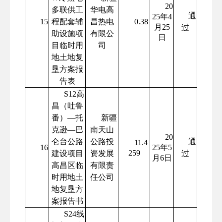
20
多联供工
华电高
通
25年4
15
程配套辅
昌热电
0.38
月25
过
助设施项
有限公
日
目临时用
司
地土地复
垦方案报
告表
S12高
昌（吐鲁
番）—托
新疆
克逊—巴
南天山
20
仑台公路
公路投
通
11.4
16
25年5
259
建设项目
资发展
过
月6日
高昌区临
有限责
时用地土
任公司
地复垦方
案报告书
S24线