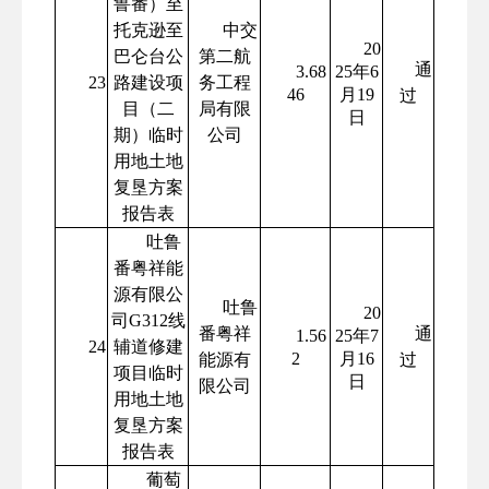
鲁番）至
托克逊至
中交
20
巴仑台公
第二航
通
3.68
25年6
23
路建设项
务工程
46
月19
过
目（二
局有限
日
期）临时
公司
用地土地
复垦方案
报告表
吐鲁
番粤祥能
源有限公
吐鲁
20
司G312线
番粤祥
通
1.56
25年7
24
辅道修建
2
月16
能源有
过
项目临时
日
限公司
用地土地
复垦方案
报告表
葡萄