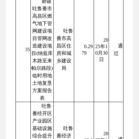
新疆
吐鲁番市
高昌区燃
气地下管
网建设项
吐鲁
目管网改
番市高
20
造建设项
昌区住
通
0.29
25年1
35
79
0月30
目(纳兹库
房和城
过
日
木路至来
乡建设
帕尔路段)
局
临时用地
土地复垦
方案报告
表
吐鲁
番经开区
产业园区
基础设施
吐鲁
20
综合提升
番经济