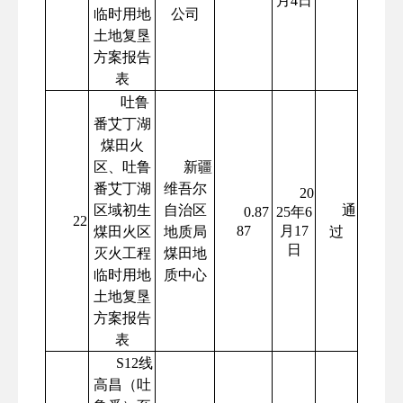
月4日
临时用地
公司
土地复垦
方案报告
表
吐鲁
番艾丁湖
煤田火
区、吐鲁
新疆
番艾丁湖
维吾尔
20
区域初生
自治区
通
0.87
25年6
22
87
月17
煤田火区
地质局
过
日
灭火工程
煤田地
临时用地
质中心
土地复垦
方案报告
表
S12线
高昌（吐