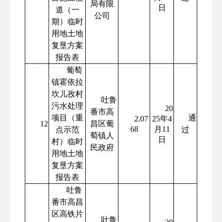
局有限
日
道（一
公司
期）临时
用地土地
复垦方案
报告表
葡萄
镇霍依拉
坎儿孜村
吐鲁
污水处理
20
番市高
项目（重
通
2.07
25年4
12
昌区葡
68
月11
点示范
过
萄镇人
日
村）临时
民政府
用地土地
复垦方案
报告表
吐鲁
番市高昌
区高铁片
吐鲁