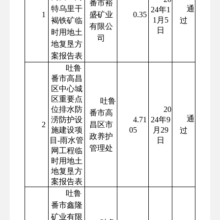
番市裕
特乌里干
通
24年1
1
盛矿业
0.35
1月5
褐铁矿临
过
有限公
日
时用地土
司
地复垦方
案报告表
吐鲁
番市高昌
区中心城
区重要点
吐鲁
位排水防
20
番市高
通
涝防护设
4.71
24年9
2
昌区市
施建设项
05
月29
过
政养护
目-雨水管
日
管理处
网工程临
时用地土
地复垦方
案报告表
吐鲁
番市鑫隆
矿业有限