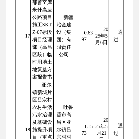
鄯善至库
米什高速
公路项目
新疆
施工SKT
冶金建
20
Z-07标段
设（集
通
0.63
17
25年5
97
项目经理
团）有
过
月6日
部（高昌
限责任
区段）临
公司
时用地土
地复垦方
案报告书
亚尔
镇新城片
区吕宗村
农村生活
吐鲁
污水治理
番市高
20
及基础设
昌区亚
通
1.15
25年5
18
施提升项
尔镇吕
73
月21
过
目（重点
宗村村