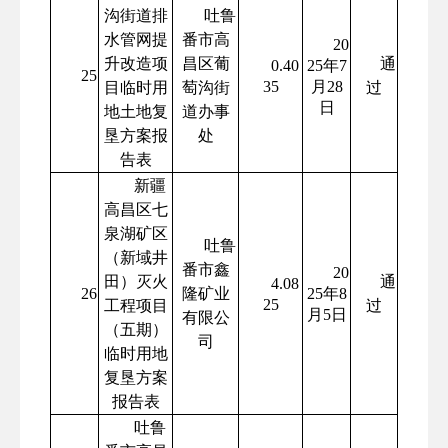
沟街道排
吐鲁
水管网提
番市高
20
升改造项
昌区葡
通
0.40
25年7
25
35
月28
目临时用
萄沟街
过
日
地土地复
道办事
垦方案报
处
告表
新疆
高昌区七
泉湖矿区
吐鲁
（新域井
番市鑫
20
田）灭火
通
4.08
26
隆矿业
25年8
25
工程项目
过
月5日
有限公
（五期）
司
临时用地
复垦方案
报告表
吐鲁