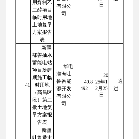
用煤制乙
日
有限公
二醇项目
司
临时用地
土地复垦
方案报告
表
新疆
鄯善抽水
蓄能电站
华电
项目筹建
瀚海吐
20
期施工临
鲁番能
通
49.8
25年1
41
时用地
492
2月25
源开发
过
（高昌区
日
有限公
段）第二
司
批土地复
垦方案报
告表
新疆
吐鲁番市