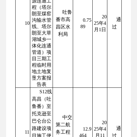
源连通工
程（塔尔
吐鲁
朗至煤窑
20
番市高
通
沟输水管
0.75
10
25年4
线、塔尔
89
昌区水
过
月1日
朗至大草
利局
湖城乡一
体化连通
管道）项
目三期工
程临时用
地土地复
垦方案报
告表
S12线
高昌（吐
鲁番）至
托克逊至
中交
巴仑台公
20
第二航
路建设项
通
12.9
25年4
11
务工程
464
月11
目施工便
过