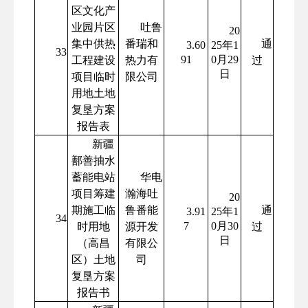
区文化产
业园片区
吐鲁
20
集中供热
番瑞和
通
3.60
25年1
33
91
0月29
工程建设
热力有
过
日
项目临时
限公司
用地土地
复垦方案
报告表
新疆
鄯善抽水
蓄能电站
华电
项目筹建
瀚海吐
20
期施工临
鲁番能
通
3.91
25年1
34
7
0月30
时用地
源开发
过
日
（高昌
有限公
区）土地
司
复垦方案
报告书