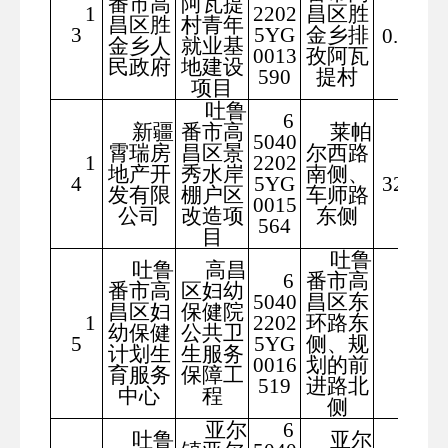
番市高
阿瓦提
252
1
2202
昌区胜
昌区胜
村青年
3
5YG
金乡排
0.00
金乡人
就业基
0013
孜阿瓦
民政府
地建设
590
提村
项目
吐鲁
6
新疆
番市高
莱帕
5040
霄瑞房
昌区景
尔西路
1
2202
290
地产开
秀水岸
南侧、
4
5YG
32.58
发有限
棚户区
车师路
0015
公司
改造项
东侧
564
目
吐鲁
吐鲁
高昌
6
番市高
番市高
区妇幼
5040
昌区东
昌区妇
保健院
1
2202
环路东
287
幼保健
公共卫
5
5YG
侧、规
7
计划生
生服务
0016
划的前
育服务
保障工
519
进路北
中心
程
侧
亚尔
6
吐鲁
亚尔