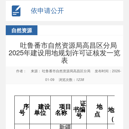
依申请公开
自然资源
吐鲁番市自然资源局高昌区分局
2025年建设用地规划许可证核发一览
表
作者：
来源： 吐鲁番市自然资源局高昌区分局
发布时间：2026-
01-09
浏览次数：
1238
用
证
序
建设
项目
地
书编
地规模
号
单位
名称
点
号
（
㎡
）
新疆