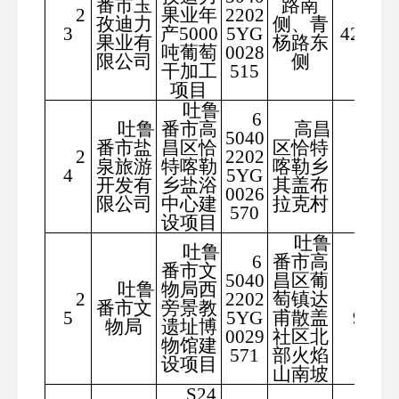
番市玉
路南
2
果业年
2202
244
孜迪力
侧、青
3
产5000
5YG
42.33
果业有
杨路东
吨葡萄
0028
限公司
侧
干加工
515
项目
吐鲁
6
吐鲁
番市高
高昌
5040
番市盐
昌区恰
区恰特
2
2202
188
泉旅游
特喀勒
喀勒乡
4
5YG
6
开发有
乡盐浴
其盖布
0026
限公司
中心建
拉克村
570
设项目
吐鲁
吐鲁
6
番市高
番市文
5040
昌区葡
吐鲁
物局西
2
2202
萄镇达
149
番市文
旁景教
5
5YG
甫散盖
98
物局
遗址博
0029
社区北
物馆建
571
部火焰
设项目
山南坡
S24