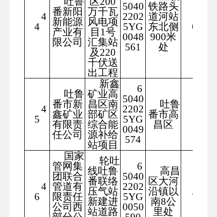
吐鲁
区200
5040
铁路头
番新阳
万千瓦
4
2202
道河站
455
新能源
风电项
4
5YG
东北侧
00
产业有
目1号
0048
900米
限公司
汇集站
561
处
及220
千伏送
出工程
新鑫
6
吐鲁
矿业高
5040
番市新
昌区南
吐鲁
4
2202
863
鑫矿业
部矿区
番市高
5
5YG
1
有限责
综合能
昌区
0049
任公司
源补给
574
站项目
国家
轮吐
管网集
6
线吐鲁
高昌
团联合
5040
番联络
区大河
4
管道有
2202
452
压气站
沿镇以
6
限责任
5YG
72
新建进
南8公
公司西
0050
站道路
里处