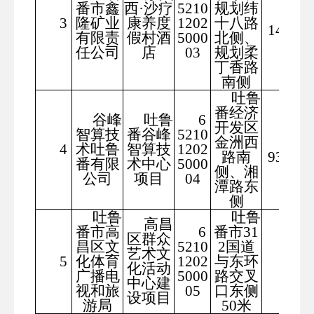
番市鑫
西·沙疗
5210
规划纬
592
3
隆矿业
康养度
1202
十八路
14.77
有限责
假村酒
5000
北侧、
任公司
店
03
规划柔
丁香路
南侧
吐鲁
番经济
谷峰
吐鲁
6
开发区
智算技
番谷峰
5210
金洲西
105
4
术吐鲁
智算技
1202
路南
93.67
番有限
术中心
5000
侧、湘
公司
项目
04
潭路东
侧
吐鲁
吐鲁
高昌
番市高
6
番市31
区群众
昌区文
5210
2国道
艺术文
708
5
化体育
1202
与东环
化活动
7
广播电
5000
路交叉
中心建
视和旅
05
口东侧
设项目
游局
50米