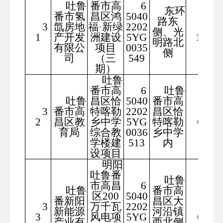
吐鲁
番市高
6
东环
番市氢
昌区鸿
5040
路东
3
氙房地
福·新绿
2202
849
侧、光
1
产开发
洲建设
5YG
1.2
明路北
有限公
项目
0035
侧
司
（三
549
期）
吐鲁
番市高
6
吐鲁
吐鲁
昌区恰
5040
番市高
3
番市高
特喀勒
2202
昌区恰
154
2
昌区教
乡中学
5YG
特喀勒
68
育局
综合教
0036
乡中学
学楼建
513
内
设项目
明阳
吐鲁番
吐鲁
市高昌
6
吐鲁
番市高
区200
5040
番新阳
昌区大
3
万千瓦
2202
349
新能源
河沿镇
3
风电项
5YG
69
产业有
西北侧