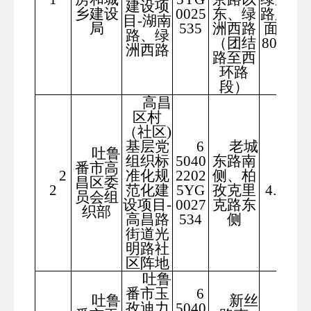
建设项
乡建设
0025
东、绿
路用地
目-湖南
局
535
洲西路
面积1
路、绿
（团结
8064.5
洲西路
路至西
6
环路
段）
高昌
区村
（社区)
基层党
6
老城
吐鲁
组织标
5040
东路南
番市高
192
2
准化规
2202
侧、柏
昌区委
2
范化建
5YG
孜克里
4.00
员会组
设项目-
0027
克路东
织部
高昌路
534
侧
街道光
明路社
区阵地
吐鲁
番市玉
6
吐鲁
新丝
孜迪力
5040