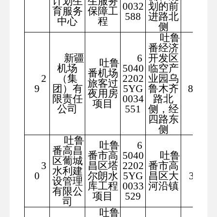
计划生
生服务
0032
划的前
育服务
保障工
588
进路北
中心
程
侧
吐鲁
番经济
新疆
6
开发区
吐鲁
机场
5040
临空产
番机场
2
（集
2202
业园乌
673
旅客过
9
团）有
5YG
鲁木齐
8.61
夜用房
限责任
0034
路北
项目
公司
551
侧，经
四路东
侧
吐鲁
吐鲁
6
番高昌
番市高
5040
吐鲁
区葡城
3
昌区塔
2202
番市高
176
水利建
0
尔朗水
5YG
昌区大
333
设管理
库工程
0033
河沿镇
有限公
项目
529
司
吐鲁