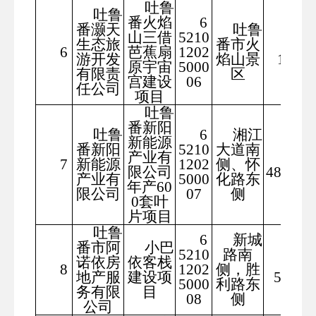
吐鲁
吐鲁
番火焰
6
番灏天
吐鲁
山三借
5210
生态旅
番市火
849
6
芭蕉扇
1202
游开发
焰山景
1.5
原宇宙
5000
有限责
区
宫建设
06
任公司
项目
吐鲁
番新阳
吐鲁
6
湘江
新能源
番新阳
5210
大道南
产业有
586
7
新能源
1202
侧、怀
限公司
480.44
产业有
5000
化路东
年产60
限公司
07
侧
0套叶
片项目
吐鲁
6
新城
番市阿
小巴
5210
路南
诺依房
依客栈
38
8
1202
侧，胜
地产服
建设项
5.53
5000
利路东
务有限
目
08
侧
公司