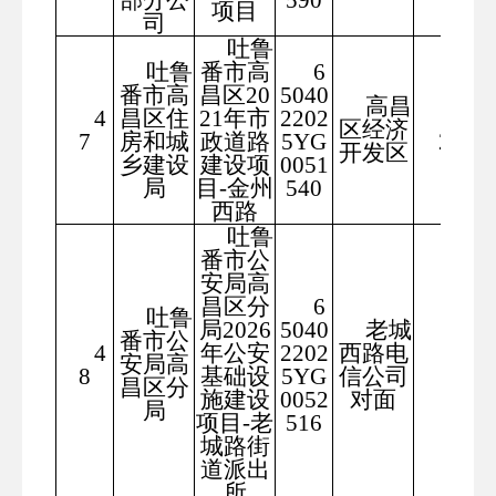
部分公
590
项目
司
吐鲁
吐鲁
番市高
6
番市高
昌区20
5040
高昌
4
昌区住
21年市
2202
281
区经济
7
房和城
政道路
5YG
27
开发区
乡建设
建设项
0051
局
目-金州
540
西路
吐鲁
番市公
安局高
昌区分
6
吐鲁
局2026
5040
老城
番市公
4
年公安
2202
西路电
189
安局高
8
基础设
5YG
信公司
6
昌区分
施建设
0052
对面
局
项目-老
516
城路街
道派出
所