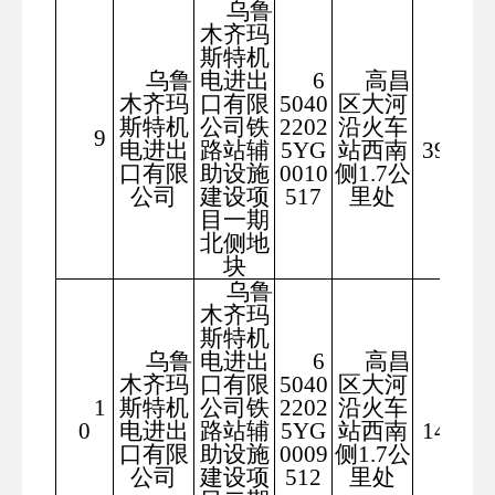
乌鲁
木齐玛
斯特机
乌鲁
电进出
6
高昌
木齐玛
口有限
5040
区大河
斯特机
公司铁
2202
沿火车
130
9
电进出
路站辅
5YG
站西南
39.17
口有限
助设施
0010
侧1.7公
公司
建设项
517
里处
目一期
北侧地
块
乌鲁
木齐玛
斯特机
乌鲁
电进出
6
高昌
木齐玛
口有限
5040
区大河
1
斯特机
公司铁
2202
沿火车
280
0
电进出
路站辅
5YG
站西南
14.26
口有限
助设施
0009
侧1.7公
公司
建设项
512
里处