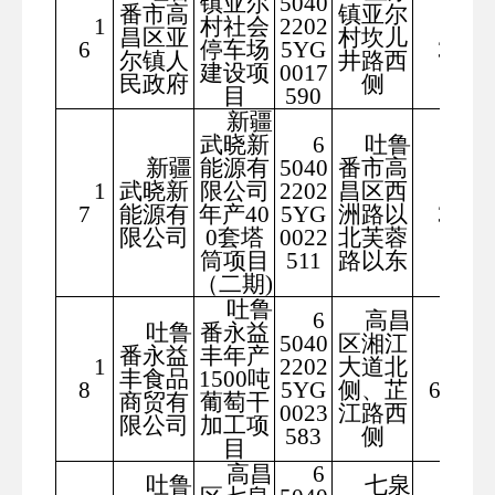
镇亚尔
5040
番市高
镇亚尔
1
村社会
2202
466
昌区亚
村坎儿
6
停车场
5YG
37
尔镇人
井路西
建设项
0017
民政府
侧
目
590
新疆
武晓新
6
吐鲁
新疆
能源有
5040
番市高
1
武晓新
限公司
2202
昌区西
765
7
能源有
年产40
5YG
洲路以
30
限公司
0套塔
0022
北芙蓉
筒项目
511
路以东
（二期)
吐鲁
6
高昌
吐鲁
番永益
5040
区湘江
番永益
丰年产
1
2202
大道北
666
丰食品
1500吨
8
5YG
侧、芷
6.67
商贸有
葡萄干
0023
江路西
限公司
加工项
583
侧
目
高昌
6
吐鲁
七泉