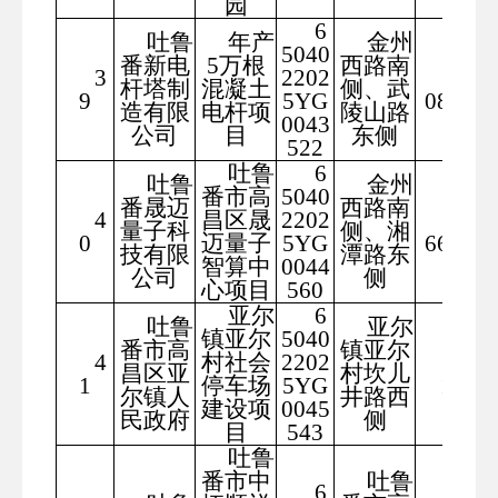
园
6
吐鲁
年产
金州
5040
番新电
5万根
西路南
3
2202
175
杆塔制
混凝土
侧、武
9
5YG
08.32
造有限
电杆项
陵山路
0043
公司
目
东侧
522
吐鲁
6
吐鲁
金州
番市高
5040
番晟迈
西路南
4
昌区晟
2202
266
量子科
侧、湘
0
迈量子
5YG
66.72
技有限
潭路东
智算中
0044
公司
侧
心项目
560
亚尔
6
吐鲁
亚尔
镇亚尔
5040
番市高
镇亚尔
4
村社会
2202
167
昌区亚
村坎儿
1
停车场
5YG
17
尔镇人
井路西
建设项
0045
民政府
侧
目
543
吐鲁
番市中
吐鲁
6