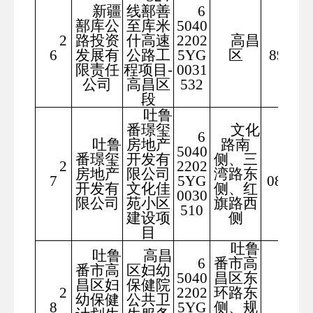
新疆
线鄯善
6
鄯库公
至库米
5040
2
路投资
什高速
2202
高昌
241
6
发展有
公路工
5YG
区
8906
限责任
程项目-
0031
公司
高昌区
532
段
吐鲁
番璟玺
文化
6
吐鲁
房地产
路南
5040
番璟玺
开发有
侧、三
2
2202
122
房地产
限公司
湾路东
7
5YG
08.12
开发有
文化佳
侧、红
0030
限公司
苑小区
旗路西
510
建设项
侧
目
吐鲁
吐鲁
高昌
6
番市高
番市高
区妇幼
5040
昌区东
昌区妇
保健院
2
2202
环路东
287
幼保健
公共卫
8
5YG
侧、规
7