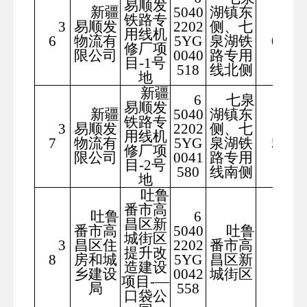
易顺发
新疆
5040
湖镇东
铁路专
3
易顺发
2202
侧、七
546
用线机
6
物流有
5YG
泉湖铁
08
修厂项
限公司
0040
路专用
目-1号
518
线北侧
地
新疆
6
七泉
易顺发
新疆
5040
湖镇东
铁路专
3
易顺发
2202
侧、七
231
用线机
7
物流有
5YG
泉湖铁
59
修厂项
限公司
0041
路专用
目-2号
580
线南侧
地
吐鲁
番市高
吐鲁
6
昌区新
番市高
5040
吐鲁
城街区
3
昌区住
2202
番市高
提升改
200
8
房和城
5YG
昌区新
造建设
乡建设
0042
城街区
项目-—
局
558
口袋公