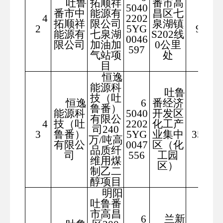
吐鲁
拓顺祥
番市高
5040
番市中
能源有
昌区七
4
2202
297
拓顺祥
限公司
泉湖镇
2
5YG
9.2
能源有
七泉湖
S202线
0046
限公司
加油加
0公里
597
气站项
处
目
恒逸
能源科
吐鲁
技（吐
恒逸
6
番经济
鲁番）
能源科
5040
开发区
有限公
4
技（吐
2202
化工产
393
司240
3
鲁番）
5YG
业集中
3576
万/吨高
有限公
0047
区（化
品质纤
司
556
工园
维用煤
区）
制乙二
醇项目
明阳
吐鲁番
市高昌
6
兰新