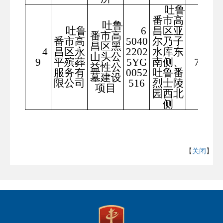
吐鲁
番市高
吐鲁
吐鲁
6
昌区亚
番市高
番市高
5040
尔乃子
昌区黑
4
昌区永
2202
水库东
340
山头公
9
平殡葬
5YG
南侧、
719
益性公
服务有
0052
吐鲁番
墓建设
限公司
516
烈士陵
项目
园西北
侧
【
关闭
】