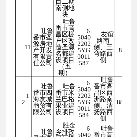
目二期
南侧地
块
吐鲁
番市高
吐鲁
6
昌区棚
友谊
番市圣
5040
户区改
路南
源房地
2202
300
11
造圣源
侧、三
产开发
5YG
8.69
名都建
弯路西
有限责
0011
设项目
侧
任公司
587
（五
期）
吐鲁
6
吐鲁
吐鲁
番市高
5040
番市四
番市米
昌区西
1
2202
108
海友城
兰巴格
洲路南
2
5YG
88.19
商贸有
果业建
侧、清
0011
限公司
设项目
扬路西
584
侧
胜金
6
吐鲁
吐鲁
乡排孜
5040
番市高