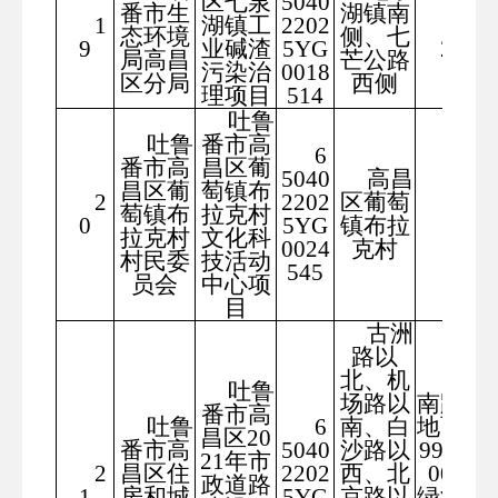
区七泉
5040
番市生
湖镇南
1
湖镇工
2202
338
态环境
侧、七
9
业碱渣
5YG
28
局高昌
芒公路
污染治
0018
区分局
西侧
理项目
514
吐鲁
吐鲁
番市高
6
番市高
昌区葡
5040
高昌
昌区葡
萄镇布
2
2202
区葡萄
631
萄镇布
拉克村
0
5YG
镇布拉
9
拉克村
文化科
0024
克村
村民委
技活动
545
员会
中心项
目
古洲
路以
北、机
湖
吐鲁
场路以
南路用
番市高
吐鲁
6
南、白
地面积
昌区20
番市高
5040
沙路以
99059.
21年市
2
昌区住
2202
西、北
00、
政道路
1
房和城
5YG
京路以
绿洲西