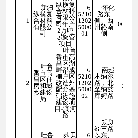
纵横复
新疆
6
怀化
合材料
纵横复
5210
路东
有限公
575
1
合材料
1202
侧、西
司年产
06.29
有限公
5000
州路南
2万吨
司
01
侧
螺旋管
项目
吐鲁
番市高
昌区湖
吐鲁
畔都成
6
南起
番市高
棚户区
5210
木纳尔
昌区住
338
2
改造外
1202
路，北
房和城
28
配套基
5000
至纳兹
乡建设
础设施
02
库姆路
局
建设项
目-滨河
路
规划
经三路
吐鲁
苏贝
6
以东、