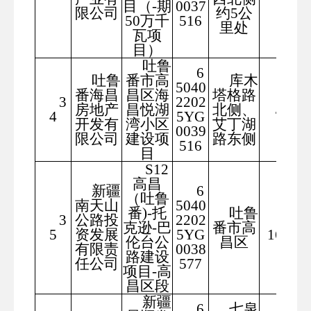
目（-期
0037
限公司
约5公
50万千
516
里处
瓦项
目）
吐鲁
6
吐鲁
番市高
库木
5040
番海昌
昌区海
塔格路
3
2202
472
房地产
昌悦湖
北侧、
4
5YG
74
开发有
湾小区
艾丁湖
0039
限公司
建设项
路东侧
516
目
S12
高昌
新疆
6
（吐鲁
南天山
5040
番)-托
吐鲁
3
公路投
2202
143
克逊-巴
番市高
5
资发展
5YG
1664
伦台公
昌区
有限责
0038
路建设
任公司
577
项目-高
昌区段
新疆
6
七泉