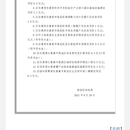
【
关闭
】