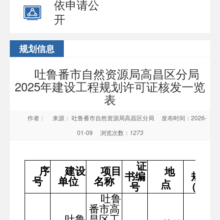
依申请公
开
规划信息
吐鲁番市自然资源局高昌区分局
2025年建设工程规划许可证核发一览
表
作者：
来源： 吐鲁番市自然资源局高昌区分局
发布时间：2026-
01-09
浏览次数：
1273
证
建设
序
建设
项目
地
书编
规模
号
单位
名称
点
号
（㎡）
吐鲁
番市高
吐鲁
昌区工