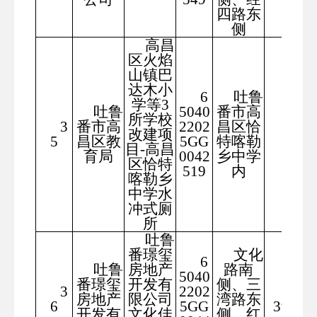
四路东
侧
高昌
区火焰
山镇巴
达木小
6
吐鲁
学等3
吐鲁
5040
番市高
所学校
3
番市高
2202
昌区恰
245.
改建项
5
昌区教
5GG
特喀勒
52
目-高昌
育局
0042
乡中学
区恰特
519
内
喀勒乡
中学水
冲式厕
所
吐鲁
番璟玺
文化
6
吐鲁
房地产
路南
5040
番璟玺
开发有
侧、三
3
2202
188
房地产
限公司
湾路东
6
5GG
39.73
开发有
文化佳
侧、红