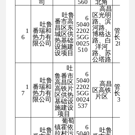
司
560
北角
高昌
吐鲁
区光明
6
番市高
路、滨
吐鲁
5040
供热
昌区东
河路、
1
番瑞和
2202
管网总
城区供
博格达
6
热力有
5GG
长度10
热基础
路、白
限公司
0025
280米
设施建
洋河
510
设项目
路、苏
公塔路
吐
6
鲁番市
吐鲁
5040
供热
高昌区
高昌
1
番瑞和
2202
管网总
高铁片
区高铁
7
热力有
5GG
长度73
区供热
片区
限公司
0024
30米
基础设
537
施建设
项目
葡萄
镇霍依
6
吐鲁
吐鲁
拉村污
5040