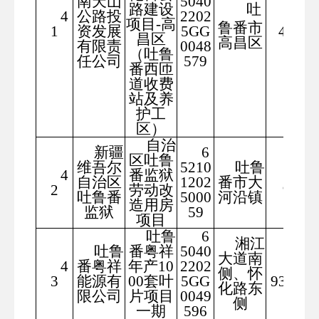
南天山
5040
路建设
吐
4
公路投
2202
425
项目-高
鲁番市
1
资发展
5GG
4.83
昌区
高昌区
有限责
0048
（吐鲁
任公司
579
番西匝
道收费
站及养
护工
区）
自治
新疆
6
区吐鲁
维吾尔
5210
吐鲁
4
番监狱
400
自治区
1202
番市大
2
劳动改
9.3
吐鲁番
5000
河沿镇
造用房
监狱
59
项目
吐鲁
6
湘江
吐鲁
番粤祥
5040
大道南
4
番粤祥
年产10
2202
158
侧、怀
3
能源有
00套叶
5GG
931.75
化路东
限公司
片项目
0049
侧
一期
596