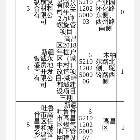
纵横复
5210
产业园
有限公
219
3
合材料
1202
怀化路
司年产
01.48
有限公
5000
东侧、
2万吨
司
03
西州路
螺旋管
南侧
项目
高昌
区2018
新疆
年棚户
6
木纳
银诚永
区（城
5210
尔路北
盛房地
中村）
739
4
1202
侧、驼
产开发
改造项
15.84
5000
铃路西
有限公
目-湖畔
06
侧
司
都城建
设项目
三期
新疆
吐鲁
吐鲁番
6
番市高
市高昌
5210
昌区住
高昌
330
5
区燃气
1202
房和城
区
24米
地下管
5000
乡建设
网建设
07