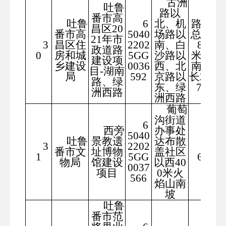
古洲
吐鲁
路以
绿洲
番市高
吐鲁
6
北、机
路道路
昌区20
番市高
5040
场路以
总长47
21年市
3
昌区住
2202
南、白
8.39
政道路
0
房和城
5GG
沙路以
米、湖
建设项
乡建设
0036
西、北
南路总
目-湖南
局
592
京路以
长2158.
路、绿
东、绿
73米
洲西路
洲西路
葡萄
沟街道
6
西旁
办事处
5040
吐鲁
景教遗
达布散
3
2202
360
番市文
址博物
盖社区
1
5GG
6.69
物局
馆建设
以西40
0037
项目
0米火
566
焰山南
坡
吐鲁
番市范