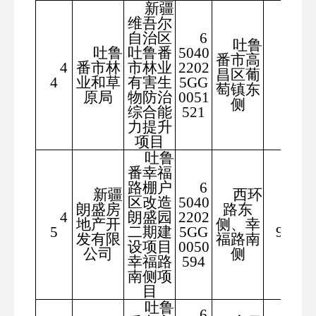
新疆
维吾尔
自治区
6
吐鲁
吐鲁
吐鲁番
5040
番市高
4
番市林
市林业
2202
953.
昌区葡
4
业和草
有害生
5GG
77
萄镇东
原局
物防治
0051
侧
综合能
521
力提升
项目
吐鲁
番幸福
路棚户
6
新疆
西环
区改造
5040
朗盛房
路东
4
朗盛园
2202
497
地产开
侧、幸
5
二期建
5GG
9.20
发有限
福路南
设项目
0050
公司
侧
幸福路
594
南侧项
目
吐鲁
6