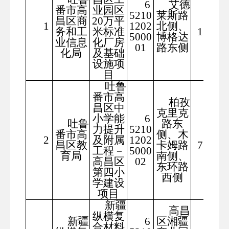
6
艾德
番市高
业园区
5210
莱斯路
昌区商
20万平
487
1
1202
北侧、
务和工
米标准
13.85
5000
博格达
业信息
化厂房
01
路东侧
化局
及基础
设施项
目
吐鲁
番市高
柏孜
昌区中
克里克
小学能
6
吐鲁
路东
力提升
5210
番市高
侧、木
147
2
及附属
1202
昌区教
卡姆路
71.91
工程－
5000
育局
南侧、
高昌区
02
东环路
第四小
西侧
学建设
项目
新疆
高昌
纵横复
新疆
6
区湘疆
合材料