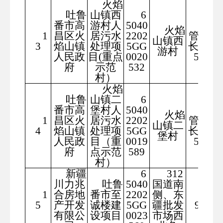
火焰
吐鲁
山镇西
6
番市高
游村人
5040
排水
火焰
1
昌区火
居污水
2202
管道总
山镇西
3
焰山镇
处理项
5GG
长度68
游村
人民政
目(重点
0020
50米
府
示范
532
村）
火焰
吐鲁
山镇二
6
番市高
堡村人
5040
排水
火焰
1
昌区火
居污水
2202
管道总
山镇二
4
焰山镇
处理项
5GG
长度68
堡村
人民政
目（重
0019
50米
府
点示范
589
村）
新疆
6
312
川力兆
吐鲁
5040
国道南
1
合房地
番市至
2202
侧、东
972
5
产开发
诚楼建
5GG
疆批发
9.97
有限公
设项目
0023
市场西