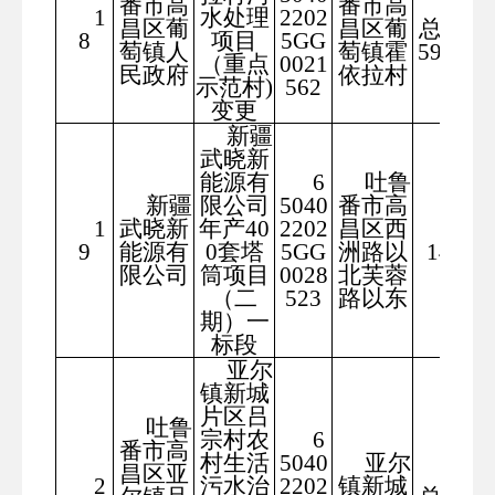
番市高
番市高
管线
1
水处理
2202
昌区葡
昌区葡
总长度
8
项目
5GG
萄镇人
萄镇霍
5960米
（重点
0021
民政府
依拉村
示范村)
562
变更
新疆
武晓新
能源有
6
吐鲁
新疆
限公司
5040
番市高
1
武晓新
年产40
2202
昌区西
188
9
能源有
0套塔
5GG
洲路以
14.44
限公司
筒项目
0028
北芙蓉
（二
523
路以东
期）一
标段
亚尔
镇新城
片区吕
吐鲁
宗村农
6
番市高
村生活
5040
亚尔
昌区亚
管线
2
污水治
2202
镇新城