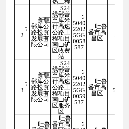
热工程
S24
线鄯善
6
新疆
至库米
5040
鄯库公
什高速
吐鲁
5
2202
200
路投资
公路工
番市高
2
5GG
2.4
发展有
程项目
昌区
0058
限公司
南山矿
587
区收费
站
S24
线鄯善
6
新疆
至库米
5040
鄯库公
什高速
吐鲁
5
2202
634
路投资
公路工
番市高
3
5GG
5.83
发展有
程项目
昌区
0059
限公司
南山矿
537
区服务
区
吐鲁
吐鲁
番市高
6