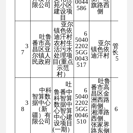
0044
限公司
苑小区
旗路西
586
建设项
侧
目
亚尔
镇色依
6
吐鲁
迪汗村
5040
排水
番市高
农村生
亚尔
3
2202
管道总
昌区亚
活污水
镇色依
7
5GG
长度23
尔镇人
处理项
迪汗村
0043
55米
民政府
目(重点
517
示范
村）
吐鲁
吐
番市高
中科
6
鲁番中
昌区金
智算数
5040
科智算
洲西路
3
据中心
2202
124
数据中
南侧、
8
（新
5GG
65.52
心智算
湘潭路
疆）有
0046
中心建
西侧、
限公司
510
设项目
张家界
(一期）
路东侧