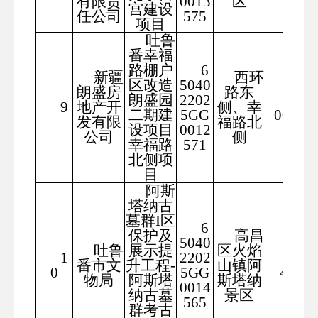
有限责
0013
区
宫建设
任公司
575
项目
吐鲁
番幸福
路棚户
6
新疆
西环
区改造
5040
朗盛房
路东
朗盛园
2202
495
9
地产开
侧、幸
二期建
5GG
00.56
发有限
福路北
设项目
0012
公司
侧
幸福路
571
北侧项
目
阿斯
塔纳古
墓群I区
6
保护及
高昌
5040
吐鲁
展示提
区火焰
1
2202
154
番市文
升工程-
山镇阿
0
5GG
402
物局
阿斯塔
斯塔纳
0014
纳古墓
景区
565
群考古