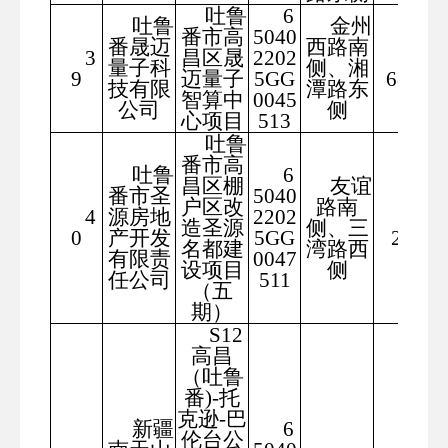
吐鲁
6
吐鲁
金州
番市高
5040
番晟迈
西路南
3
昌区晟
2202
361
量子科
侧、湘
9
迈量子
5GG
68.65
技有限
潭路东
智算中
0045
公司
侧
心项目
513
吐鲁
番市高
吐鲁
6
昌区棚
友谊
番市圣
5040
户区改
路南
4
源房地
2202
924
造圣源
侧、三
0
产开发
5GG
2.65
名都建
湾路西
有限责
0047
设项目
侧
任公司
511
（五
期）
S12
高昌
（吐鲁
番)-托
克逊-巴
新疆
6
伦台公