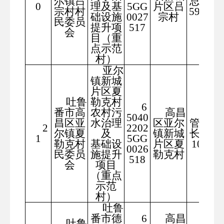
尔镇吕
总长度
0
理及基
5GG
片区吕
宗村村
5900米
础设施
0027
宗村
民委员
提升项
517
会
目（重
点示范
村）
亚尔
镇新城
片区夏
吐鲁
勒克村
6
番市高
农村污
高昌
排水
5040
昌区亚
水治理
区亚尔
管道总
2
2202
尔镇夏
及
镇新城
长度为
1
5GG
勒克村
基础设
片区夏
10780
0026
民委员
施提升
勒克村
米
518
会
项目
（重点
示范
村）
吐鲁
番市德
6
高昌
吐鲁