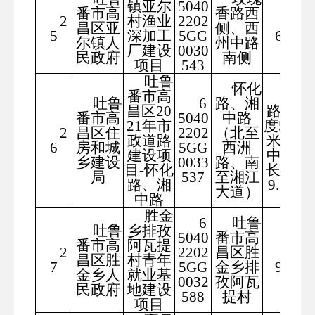
镇亚尔
5040
番市高
香路西
2
村渔业
2202
393
昌区亚
侧、西
5
深加工
5GG
6.35
尔镇人
州中路
厂建设
0030
民政府
南侧
项目
543
吐鲁
怀化
番市高
怀化
吐鲁
6
路、湘
昌区20
路总长
番市高
5040
中路
21年市
度548.6
2
昌区住
2202
（北至
政道路
米、湘
6
房和城
5GG
西洲
建设项
中路总
乡建设
0033
路、南
目-怀化
长度60
局
537
至湘江
路、湘
9.19米
大道）
中路
胜金
6
吐鲁
吐鲁
乡排孜
5040
番市高
番市高
阿瓦提
2
2202
昌区胜
124
昌区胜
村青年
7
5GG
金乡排
9.28
金乡人
就业基
0032
孜阿瓦
民政府
地建设
588
提村
项目