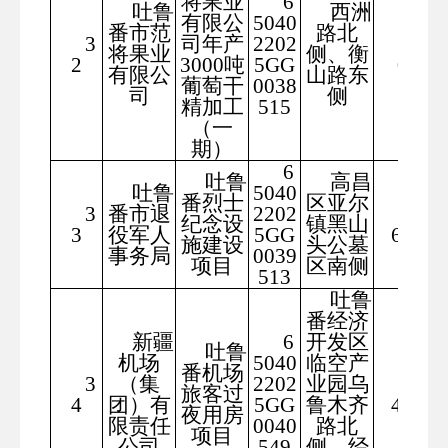
将果业
6
吐鲁
西洲
有限公
5040
番市范
路北
3
司年产
2202
654
将果业
侧、衡
2
3000吨
5GG
0.3
有限公
山路东
葡萄干
0038
司
侧
精加工
515
（一
期）
6
吐鲁
高昌
吐鲁
5040
番烈士
区亚尔
3
番市退
2202
168
纪念设
镇黑山
3
役军人
5GG
6.78
施建设
头公墓
事务局
0039
项目
区南侧
513
吐鲁
番经济
新疆
6
开发区
吐鲁
机场
5040
临空产
番机场
3
（集
2202
业园乌
124
旅客过
4
团）有
5GG
鲁木齐
47.3
夜用房
限责任
0040
路北
项目
公司
549
侧、经