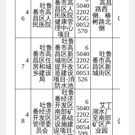
番市高
高昌
吐鲁
5040
昌区人
路西
4
番市高
2202
440
民医院
侧、椿
6
昌区人
5GG
0.00
健康管
树路北
民医院
0052
理中心
侧
570
项目
吐鲁
吐鲁
番市高
6
番市高
昌区新
5040
吐鲁
4
昌区住
城街区
2202
番市高
175.
7
房和城
提升改
5GG
昌区新
99
乡建设
造建设
0053
城街区
局
项目-消
526
防水池
吐鲁
番经济
6
吐鲁
开发区
艾丁
5040
番经济
南部矿
湖水厂
4
2202
28.5
开发区
区基础
至南部
8
5GG
公里
管理委
设施建
矿区产
0054
员会
设项目-
业园
599