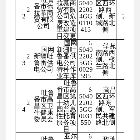
拉慕商
5040
区西环
番市德
2
贸有限
2202
路西
146
拉慕商
2
公司危
4GG
侧、新
2.95
贸有限
房改造
0110
城路北
公司
重建项
413
侧
目变更
国网
6
学苑
国网
新疆吐
5040
南路西
2
新疆吐
鲁番供
2202
857.
侧、楼
3
鲁番供
电公司
5GG
46
兰路北
电公司
特种作
0029
侧
业车库
595
吐鲁
番市高
6
高昌
吐鲁
昌区第
5040
区西环
番市高
2
十幼儿
2202
路东
昌区卫
44.8
4
园普惠
5GG
侧、军
生健康
性托育
0031
民共建
委员会
服务项
550
路北侧
目
亚尔
6
吐鲁
玫瑰