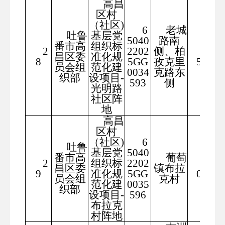
高昌
区村
（社区)
6
老城
吐鲁
基层党
5040
路南
番市高
组织标
2
2202
侧、柏
100
昌区委
准化规
8
5GG
孜克里
5.81
员会组
范化建
0034
克路东
织部
设项目-
593
侧
光明路
社区阵
地
高昌
区村
（社区)
6
吐鲁
基层党
5040
番市高
葡萄
2
组织标
2202
100
昌区委
镇布拉
9
准化规
5GG
0.28
员会组
克村
范化建
0035
织部
设项目-
596
布拉克
村阵地