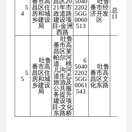
番市高
昌区20
5040
吐鲁
道路
5
昌区住
21年市
2202
番市经
总长度
4
房和城
政道路
5GG
济开发
1102米
乡建设
建设项
0060
区
局
目-金洲
513
西路
吐鲁
番市高
昌区莱
帕尔河
吐鲁
6
道、桃
番市高
5040
吐鲁
儿沟河
5
昌区住
2202
番市高
500.
道生态
5
房和城
5GG
昌区文
85
旅游及
乡建设
0061
化东路
公共服
局
543
务提升
建设项
目-文化
东路桥