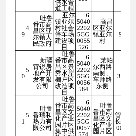
供水管
道工程
亚尔
6
吐鲁
镇亚尔
5040
高昌
番市高
4
村社会
2202
区亚尔
231
昌区亚
9
停车场
5GG
镇亚尔
9.71
尔镇人
建设项
0055
村
民政府
目
526
吐鲁
6
新疆
番市高
莱帕
5040
霄锐房
昌区景
尔西路
5
2202
858
地产开
秀水岸
南侧、
0
5GG
31.93
发有限
棚户区
车师路
0056
公司
改造项
东侧
584
目
吐鲁
6
番市高
吐鲁
吐鲁
5040
热力
昌区文
番市高
5
番瑞和
2202
管线总
化产业
昌区文
1
热力有
5GG
长度21
园片区
化产业
限公司
0057
000米
集中供
园片区
574