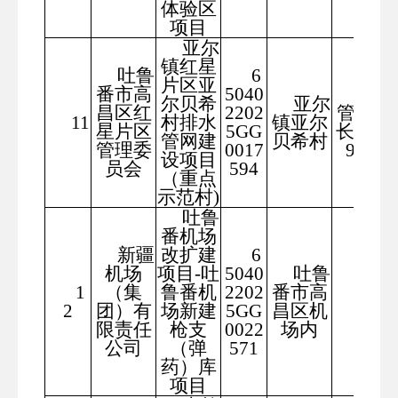
体验区
项目
亚尔
镇红星
吐鲁
6
片区亚
番市高
5040
排水
尔贝希
亚尔
昌区红
2202
管道总
11
村排水
镇亚尔
星片区
5GG
长度99
管网建
贝希村
管理委
0017
98米
设项目
员会
594
（重点
示范村)
吐鲁
番机场
新疆
改扩建
6
机场
项目-吐
5040
吐鲁
1
（集
鲁番机
2202
番市高
56.8
2
团）有
场新建
5GG
昌区机
限责任
枪支
0022
场内
公司
（弹
571
药）库
项目