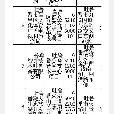
局
项目
吐鲁
吐鲁
高昌
番市高
6
番市31
区群众
昌区文
5210
2国道
艺术文
298
6
化体育
1202
与东环
化活动
6.63
广播电
5000
路交叉
中心建
视和旅
10
口东侧
设项目
游局
50米
吐鲁
番经济
谷峰
吐鲁
6
开发区
智算技
番谷峰
5210
金洲西
878
7
术吐鲁
智算技
1202
路南
7.89
番有限
术中心
5000
侧、湘
公司
项目
11
潭路东
侧
吐鲁
吐鲁
6
番火焰
番灏天
5040
吐鲁
山三借
生态旅
2202
番市火
701
8
芭蕉扇
游开发
5GG
焰山景
8.56
元宇宙