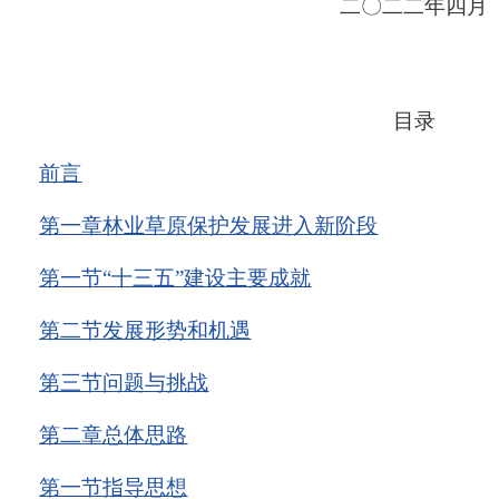
二〇二
二
年四月
目
录
前
言
第一章
林业草原保护发展进入新阶段
第一节
“
十三五
”
建设主要成就
第二节
发展形势和机遇
第三节
问题与挑战
第二章
总体思路
第一节
指导思想