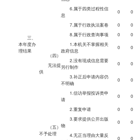
6.属于四类过程性信
0
0
息
7.属于行政执法案卷
0
0
8.属于行政查询事项
0
0
三、
本年度办
1.本机关不掌握相关
0
0
理结果
政府信息
（四）
2.没有现成信息需要
0
0
无法提
另行制作
供
3.补正后申请内容仍
0
0
不明确
1.信访举报投诉类申
0
0
请
2.重复申请
0
0
3.要求提供公开出版
0
0
物
（五）
不予处理
4.无正当理由大量反
0
0