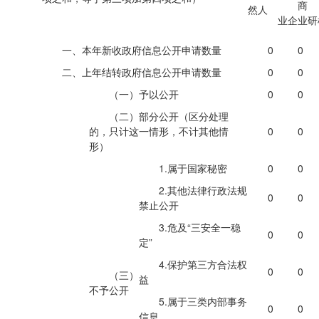
商
然人
业企业
研
一、本年新收政府信息公开申请数量
0
0
二、上年结转政府信息公开申请数量
0
0
（一）予以公开
0
0
（二）部分公开（区分处理
的，只计这一情形，不计其他情
0
0
形）
1.属于国家秘密
0
0
2.其他法律行政法规
0
0
禁止公开
3.危及“三安全一稳
0
0
定”
4.保护第三方合法权
0
0
（三）
益
不予公开
5.属于三类内部事务
0
0
信息