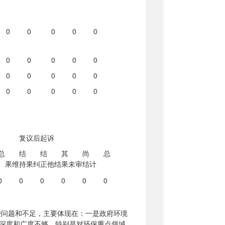
0
0
0
0
0
0
0
0
0
0
0
0
0
0
0
0
0
0
0
0
复议后起诉
总
结
结
其
尚
总
果维持
果纠正
他结果
未审结
计
0
0
0
0
0
0
些问题和不足，主要体现在：一是政府环境
深度和广度不够，特别是对环保重点领域