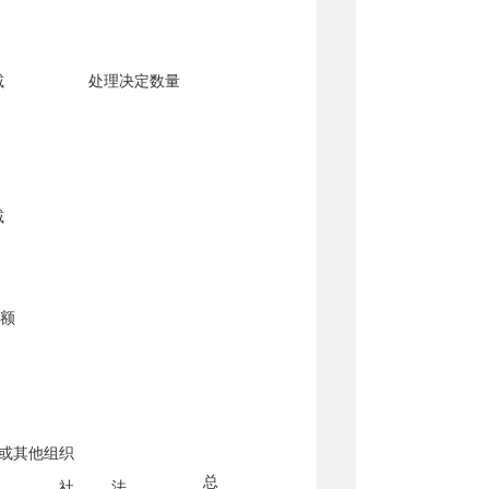
减
处理决定数量
减
额
或其他组织
总
社
法