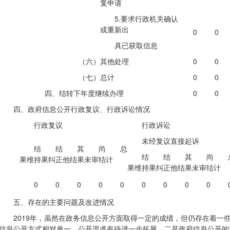
复申请
5.要求行政机关确认
或重新出
0
0
具已获取信息
（六）其他处理
0
0
（七）总计
0
0
四、结转下年度继续办理
0
0
四、政府信息公开行政复议、行政诉讼情况
行政复议
行政诉讼
未经复议直接起诉
结
结
其
尚
总
结
结
其
尚
果维持
果纠正
他结果
未审结
计
果维持
果纠正
他结果
未审结
计
0
0
0
0
0
0
0
0
0
五、存在的主要问题及改进情况
2019年，虽然在政务信息公开方面取得一定的成绩，但仍存在着一
信息公开方式相对单一，公开渠道有待进一步拓展。二是政府信息公开的