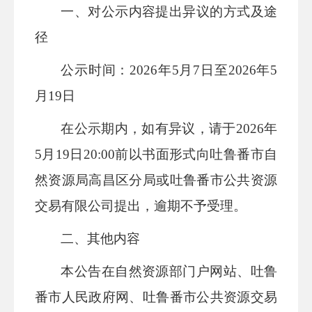
一、对公示内容提出异议的方式及途
径
公示时间：
202
6
年
5
月
7
日至
202
6
年
5
月
19
日
在公示期内，如有异议，请于
202
6
年
5
月
19
日
20
:
00
前以书面
形式
向
吐鲁番市
自
然资源局
高昌区分局
或
吐鲁番市公共资源
交易有限公司
提出，逾期不予受理。
二、其他内容
本公告在
自然资源部门户网站、吐鲁
番市人民政府网、吐鲁番市公共资源交易