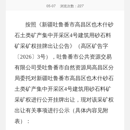
05-07
浏览次数：
227
按照《
新疆吐鲁番市高昌区也木什砂
石土类矿产集中开采区
4号建筑用砂石料
矿采矿权挂牌出让公告
》
（高区矿告字
〔
2026〕3号）
，
吐鲁番市公共资源交易
有限公司
受
吐鲁番市
自然资源局
高昌区分
局
委托
对
新疆吐鲁番市高昌区也木什砂石
土类矿产集中开采区
4号建筑用砂石料矿
采矿权进行公开
挂牌出让，
现对该
采
矿权
出让有关事项进行公示（具体内
容
见附
表）
：