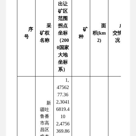
出让
矿区
范围
采
拐点
面
成
序
矿
始
矿权
坐标
积
(km
交情
号
种
(
名称
（
200
2)
况
元
0国家
大地
坐标
系）
1,
47562
77.36
2,3041
新
6819.4
疆吐
鲁番
10
市高
2,4756
昌区
369.86