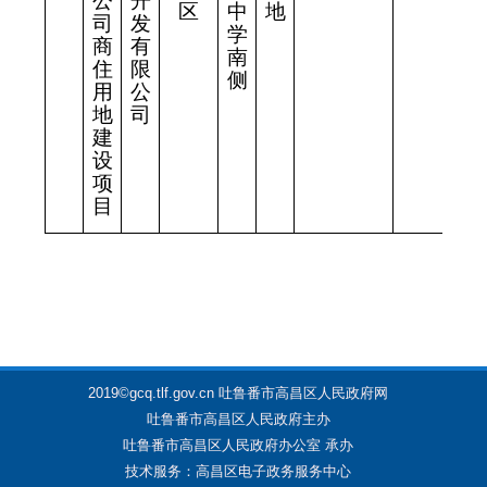
公
开
区
中
地
司
发
学
商
有
南
住
限
侧
用
公
地
司
建
设
项
目
2019©gcq.tlf.gov.cn 吐鲁番市高昌区人民政府网
吐鲁番市高昌区人民政府主办
吐鲁番市高昌区人民政府办公室 承办
技术服务：高昌区电子政务服务中心