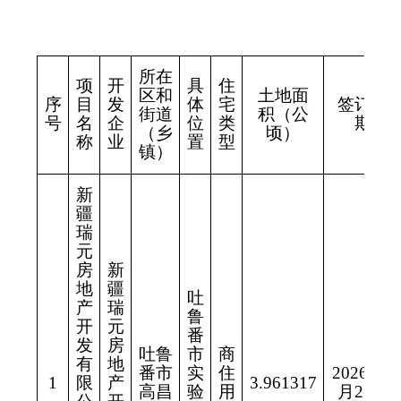
所在
项
开
具
住
区和
土地面
序
目
发
体
宅
签订日
街道
积（公
号
名
企
位
类
期
（乡
顷）
称
业
置
型
镇）
新
疆
瑞
元
房
新
地
疆
吐
产
瑞
鲁
开
元
番
发
房
吐鲁
市
商
有
地
番市
实
住
2026年1
1
限
产
3.961317
高昌
验
用
月27日