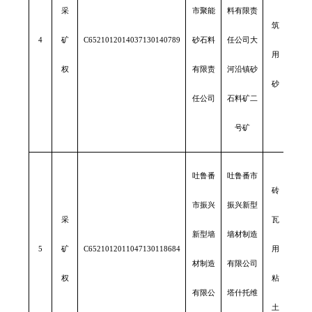
采
市聚能
料有限责
筑
4
矿
C6521012014037130140789
砂石料
任公司大
0.12
用
权
有限责
河沿镇砂
砂
任公司
石料矿二
号矿
吐鲁番
吐鲁番市
砖
市振兴
振兴新型
采
瓦
新型墙
墙材制造
5
矿
C6521012011047130118684
用
0.05
材制造
有限公司
权
粘
有限公
塔什托维
土