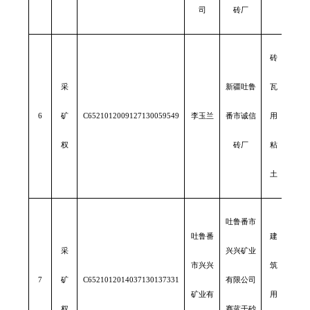
司
砖厂
砖
采
新疆吐鲁
瓦
6
矿
C6521012009127130059549
李玉兰
番市诚信
用
0.09
权
砖厂
粘
土
吐鲁番市
吐鲁番
建
采
兴兴矿业
市兴兴
筑
7
矿
C6521012014037130137331
有限公司
0.06
矿业有
用
权
赛蓝干砂