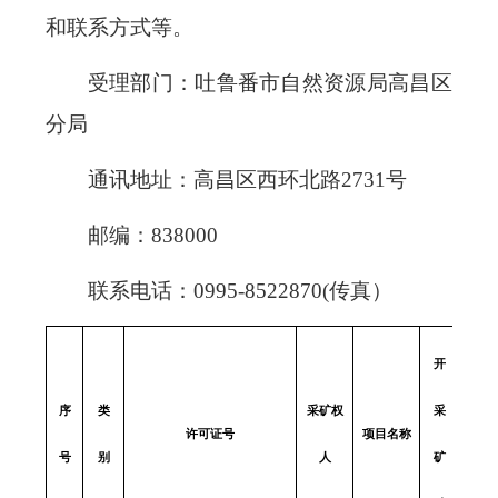
和联系方式等。
受理部门：吐鲁番市自然资源局高昌区
分局
通讯地址：高昌区西环北路
2731号
邮编：
838000
联系电话：
0995-8522870(传真）
开
序
类
采矿权
采
矿区
许可证号
项目名称
号
别
人
矿
积