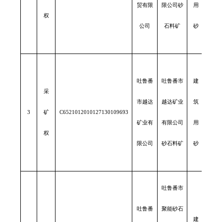
贸有限
限公司砂
用
权
公司
石料矿
砂
吐鲁番
吐鲁番市
建
采
市越达
越达矿业
筑
3
矿
C6521012010127130109693
0.10
矿业有
有限公司
用
权
限公司
砂石料矿
砂
吐鲁番市
吐鲁番
聚能砂石
建