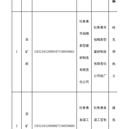
种
吐鲁番
吐鲁番市
砖
市福顺
采
福顺新型
瓦
新型建
1
矿
C6521012009107130059661
建材制造
用
0.17
材制造
权
有限责任
粘
有限责
公司砖厂
土
任公司
吐鲁番
吐鲁番泉
建
采
泉源工
源工贸有
筑
2
矿
C6521012009067130059660
0.0