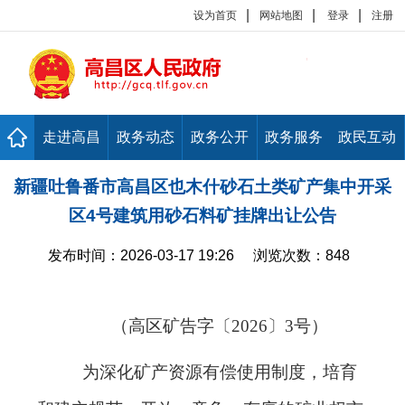
|
|
|
设为首页
网站地图
登录
注册
走进高昌
政务动态
政务公开
政务服务
政民互动
新疆吐鲁番市高昌区也木什砂石土类矿产集中开采
区4号建筑用砂石料矿挂牌出让公告
发布时间：
2026-03-17 19:26
浏览次数：
848
（
高区
矿告字〔
202
6
〕
3
号）
为深化矿产资源有偿使用制度，培育