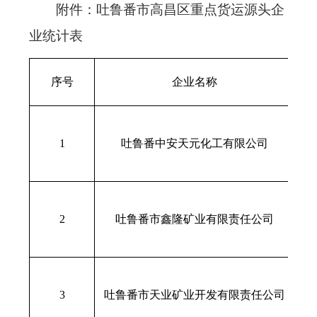
附件：
吐鲁番市高昌区
重点货运源头企
业统计表
序号
企业名称
新
1
吐鲁番中安天元化工有限公司
号
新
2
吐鲁番市鑫隆矿业有限责任公司
新
3
吐鲁番市天业矿业开发有限责任公司