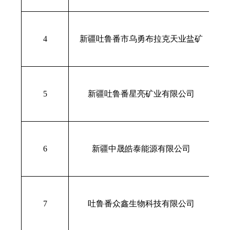
新
4
新疆吐鲁番市乌勇布拉克天业盐矿
新
5
新疆吐鲁番星亮矿业有限公司
新
6
新疆中晟皓泰能源有限公司
站
新
7
吐鲁番众鑫生物科技有限公司