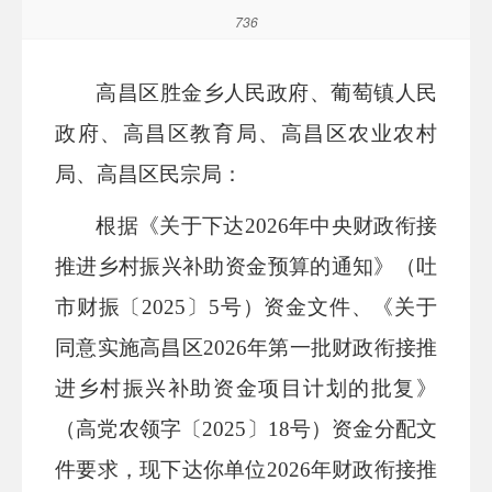
736
高昌区胜金乡人民政府、葡萄镇人民
政府、
高昌区教育局
、
高昌区农业农村
局
、
高昌区民宗局
：
根据《关于下达
2026年中央财政衔接
推进乡村振兴补助资金预算的通知》（吐
市财振〔2025〕5号）
资金文件、《关于
同意实施高昌区
2026年第一批财政衔接推
进乡村振兴补助资金项目计划的批复
》
（
高党农领字
〔
202
5
〕
18
号
）
资金分配文
件
要求，现下达你
单位
2026
年财政衔接推