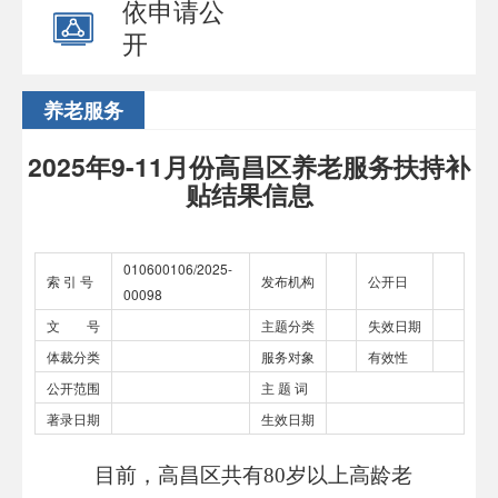
依申请公
开
养老服务
2025年9-11月份高昌区养老服务扶持补
贴结果信息
010600106/2025-
索 引 号
发布机构
公开日
00098
文 号
主题分类
失效日期
体裁分类
服务对象
有效性
公开范围
主 题 词
著录日期
生效日期
目前，高昌区共有
80岁以上高龄老