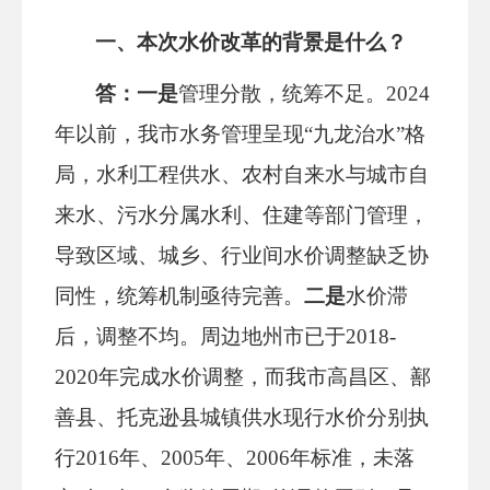
一、
本次水价改革的
背景
是什么？
答：一是
管理分散，统筹不足
。
2024
年以前，我市
水务管理呈现
“
九龙治水
”
格
局，水利工程供水、农村自来水与城市自
来水
、污水
分属水利、住建等部门管理，
导致区域、城乡、行业间水价调整缺乏协
同性，统筹机制亟待完善。
二是
水价滞
后，调整不均
。
周边地州市已于
2018-
2020年完成水价调整，而我市高昌区、鄯
善县、托克逊县城镇供水现行水价分别执
行2016年、2005年、2006年标准，未落