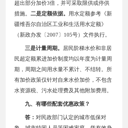
超出部分加价3倍，并可采取限供或停供
措施。
二是
定额依据
。
用水
定额参考《新
疆维吾尔自治区工业和生活用水定额》
（新政办发〔
2007〕105号）文件执行。
三是
计量周期。
居民阶梯水价和非居
民超定额累进加价制度均以年度为计量周
期，周期之间用水量不累计、不结转。所
有加价政策仅针对自来水价加价，不包含
水资源税、污水处理费及其他附加费用。
九、有哪些
配套优惠政策
？
答：
对民政部门认定的城市低保对
象、城市特困人员等困难家庭，凭有效身