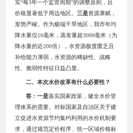
实
“
每
3年一个监管周期
”
的调整原则，且
价格显著低于周边地区。
三是
资源禀赋，
形势严峻
。
作为极端干旱地区，我市年均
降水量仅
16毫米，蒸发量超3000毫米（为
降水量的近200倍），水资源极度匮乏且
补给能力薄弱
，
水资源的稀缺性、战略
性、脆弱性特征日益凸显。
二、
本次水价
改革
有什么
必要性
？
答：
一是
落实国家政策，健全水价管
理体系
的需要。
对标国家及自治区关于建
立促进水资源节约集约利用的水价机制要
求，通过规范定价程序、统一区域价格标