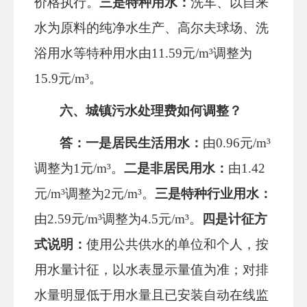
价格执行。
三是
特种用水
：
洗车、以自来
水为原料的纯净水生产、高尔夫球场、洗
浴用水等特种用水由
11.59元/m³调整为
15.9元/m³。
六
、
城镇污水处理费
如何
调整
？
答：一是
居民生活用水
：
由
0.96元/m³
调整为1元/m³。
二是
非居民用水
：
由
1.42
元/m³调整为2元/m³。
三是
特种行业用水
：
由
2.59元/m³调整为4.5元/m³。
四是
计征方
式说明：
使用公共供水的单位和个人，按
用水量计征，以水表显示量值为准；对排
水量明显低于用水量且已安装自动在线监