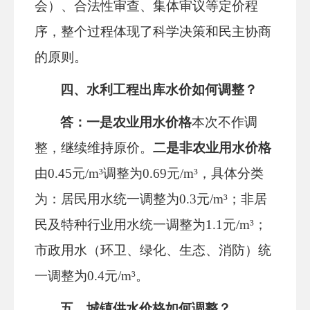
会）、合法性审查、集体审议等定价程
序，
整个过程体现了科学决策和民主协商
的原则。
四、
水利工程出库水价
如何
调整
？
答：一是
农业用水价格
本次不作调
整，继续维持原价
。
二是
非农业用水价格
由
0.45元/m³调整为0.69元/m³，具体分类
为
：居民用水统一调整为
0.3元/m³
；
非居
民及特种行业用水统一调整为
1.1元/m³
；
市政用水（环卫、绿化、生态、消防）统
一调整为
0.4元/m³。
五
、
城镇供水价格
如何
调整
？